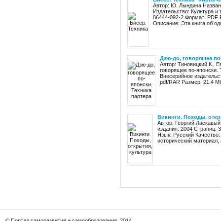
Автор: Ю. Лындина Назван
Издательство: Культура и 
86444-092-2 Формат: PDF 
Описание: Эта книга об одн
Дзю-до, говорящее по
Автор: Тиновицкий К., 
говорящее по-японски. 
Внесерийное издательст
pdf/RAR Размер: 21.4 Мб
Викинги. Походы, откр
Автор: Георгий Ласкавый
издания: 2004 Страниц: 
Язык: Русский Качество
исторический материал, а
© Портал саморазвития и самообразования, 2014