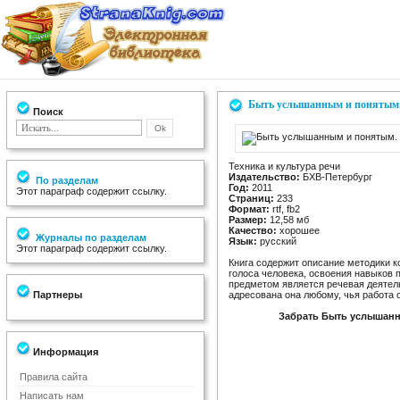
Быть услышанным и понятым. 
Поиск
Техника и культура речи
Издательство:
БХВ-Петербург
По разделам
Год:
2011
Этот параграф содержит ссылку.
Страниц:
233
Формат:
rtf, fb2
Размер:
12,58 мб
Качество:
хорошее
Журналы по разделам
Язык:
русский
Этот параграф содержит ссылку.
Книга содержит описание методики к
голоса человека, освоения навыков 
предметом является речевая деятел
Партнеры
адресована она любому, чья работа
Забрать Быть услышанны
Информация
Правила сайта
Написать нам