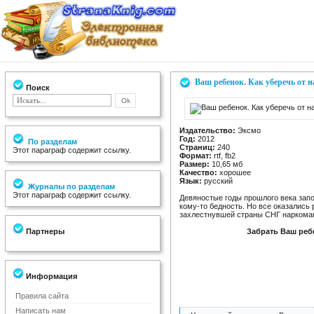
Ваш ребенок. Как уберечь от 
Поиск
Издательство:
Эксмо
Год:
2012
По разделам
Страниц:
240
Этот параграф содержит ссылку.
Формат:
rtf, fb2
Размер:
10,65 мб
Качество:
хорошее
Язык:
русский
Журналы по разделам
Этот параграф содержит ссылку.
Девяностые годы прошлого века запо
кому-то бедность. Но все оказались
захлестнувшей страны СНГ наркома
Партнеры
Забрать Ваш ребе
Информация
Правила сайта
Написать нам