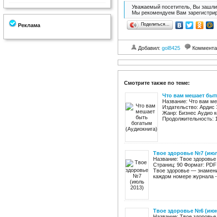
Уважаемый посетитель, Вы зашли 
Мы рекомендуем Вам зарегистрир
Поделиться…
Реклама
Добавил:
gol8425
Коммента
Смотрите также по теме:
Что вам мешает быт
Название: Что вам м
Издательство: Ардис 
Жанр: Бизнес Аудио к
Продолжительность: 1
Твое здоровье №7 (июл
Название: Твое здоровье
Страниц: 90 Формат: PDF
Твое здоровье — знамени
каждом номере журнала - 
Твое здоровье №6 (июн
Название: Твое здоровье