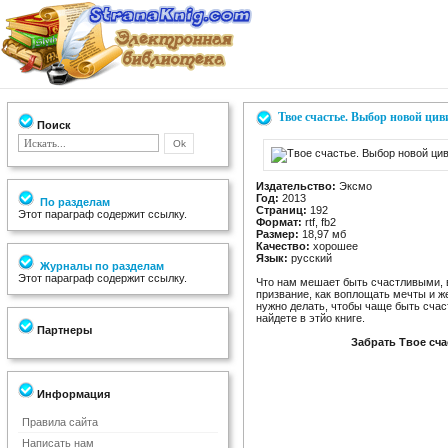
Твое счастье. Выбор новой ци
Поиск
Издательство:
Эксмо
Год:
2013
По разделам
Страниц:
192
Этот параграф содержит ссылку.
Формат:
rtf, fb2
Размер:
18,97 мб
Качество:
хорошее
Язык:
русский
Журналы по разделам
Этот параграф содержит ссылку.
Что нам мешает быть счастливыми, в
призвание, как воплощать мечты и ж
нужно делать, чтобы чаще быть счас
найдете в этйо книге.
Партнеры
Забрать Твое сч
Информация
Правила сайта
Написать нам