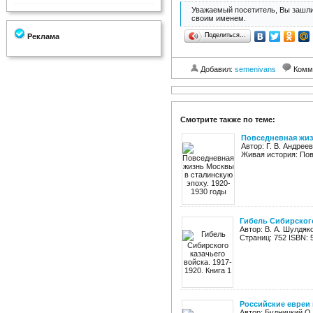
Уважаемый посетитель, Вы зашли
своим именем.
Поделиться…
Реклама
Добавил:
semenivans
Комм
Смотрите также по теме:
Повседневная жиз
Автор: Г. В. Андре
Живая история: Пов
Гибель Сибирского 
Автор: В. А. Шулдяк
Страниц: 752 ISBN: 
Российские евреи
Автор: Будницкий О