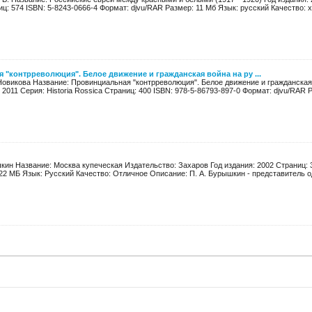
ц: 574 ISBN: 5-8243-0666-4 Формат: djvu/RAR Размер: 11 Мб Язык: русский Качество: 
"контрреволюция". Белое движение и гражданская война на ру ...
овикова Название: Провинциальная "контрреволюция". Белое движение и гражданская
 2011 Серия: Historia Rossica Страниц: 400 ISBN: 978-5-86793-897-0 Формат: djvu/RAR Р
кин Название: Москва купеческая Издательство: Захаров Год издания: 2002 Страниц: 
22 МБ Язык: Русский Качество: Отличное Описание: П. А. Бурышкин - представитель од