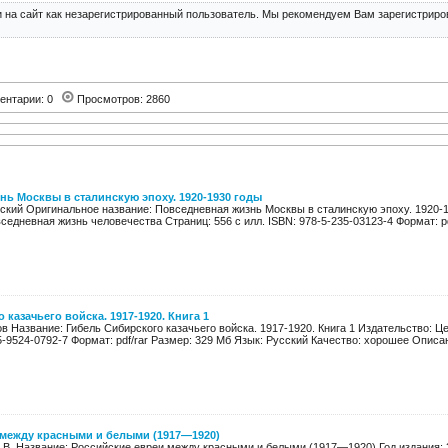
 на сайт как незарегистрированный пользователь. Мы рекомендуем Вам зарегистриров
ентарии: 0
Просмотров: 2860
нь Москвы в сталинскую эпоху. 1920-1930 годы
евский Оригинальное название: Повседневная жизнь Москвы в сталинскую эпоху. 1920-1
седневная жизнь человечества Страниц: 556 c илл. ISBN: 978-5-235-03123-4 Формат: pd
казачьего войска. 1917-1920. Книга 1
ов Название: Гибель Сибирского казачьего войска. 1917-1920. Книга 1 Издательство: Ц
5-9524-0792-7 Формат: pdf/rar Размер: 329 Мб Язык: Русский Качество: хорошее Описан
 между красными и белыми (1917—1920)
. В. Название: Российские евреи между красными и белыми (1917—1920) Год издания: