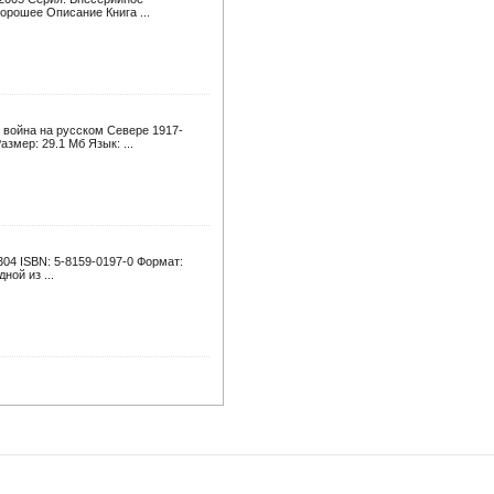
хорошее Описание Книга ...
 война на русском Севере 1917-
азмер: 29.1 Мб Язык: ...
304 ISBN: 5-8159-0197-0 Формат:
ной из ...