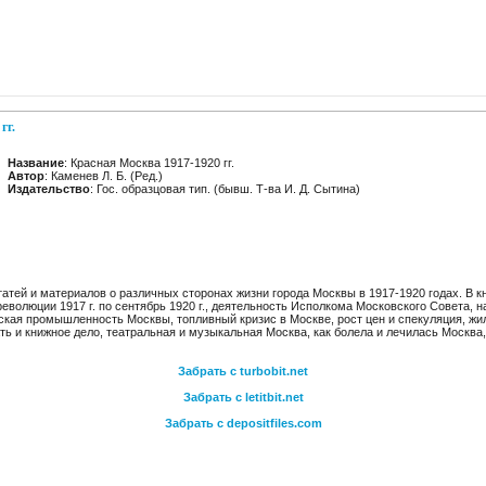
гг.
Название
: Красная Москва 1917-1920 гг.
Автор
: Каменев Л. Б. (Ред.)
Издательство
: Гос. образцовая тип. (бывш. Т-ва И. Д. Сытина)
татей и материалов о различных сторонах жизни города Москвы в 1917-1920 годах. В к
еволюции 1917 г. по сентябрь 1920 г., деятельность Исполкома Московского Совета, 
ская промышленность Москвы, топливный кризис в Москве, рост цен и спекуляция, жи
ть и книжное дело, театральная и музыкальная Москва, как болела и лечилась Москва
Забрать с turbobit.net
Забрать с letitbit.net
Забрать с depositfiles.com