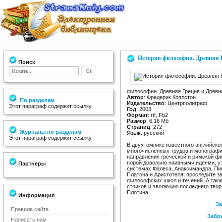
История философии. Древняя Г
Поиск
философии. Древняя Греция и Древни
Автор
: Фредерик Коплстон
По разделам
Издательство
: Центрполиграф
Этот параграф содержит ссылку.
Год
: 2003
Формат
: rtf, Fb2
Размер
: 6,16 Мб
Страниц
: 272
Журналы по разделам
Язык
: русский
Этот параграф содержит ссылку.
В двухтомнике известного английско
многочисленных трудов и монографи
направления греческой и римской ф
порой довольно наивными идеями, у
Партнеры
системах Фалеса, Анаксимандра, Пиф
Платона и Аристотеля, проследите з
философских школ и течений. А так
стоиков и эволюцию последнего твор
Плотина.
Информация
За
Правила сайта
Забра
Написать нам