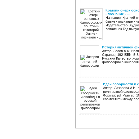
Краткий очерк осн
- познание - ...
Название: Краткий о
бытие - познание - ч
Издательство: Аудио
Коваленок Год выпуск
История античной 
Автор: Лосев А.Ф. Наз
Страниц: 192 ISBN: 5-8
Русский Качество: хор
философии в конспект
Идеи соборности и 
Автор: Лазарева А.Н. 
религиозной философии
Формат: pdf Размер: 
совместить между собо