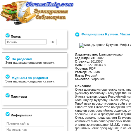
Фельдмаршал Кутузов. Мифы 
Поиск
Издательство:
Центрполиграф
Год издания:
2002
По разделам
Страниц:
201(368)
Этот параграф содержит ссылку.
ISBN:
5-227-01603-8
Формат:
PDF
Размер:
25.6 Мб
Язык:
Русский
Журналы по разделам
Качество:
хорошее
Этот параграф содержит ссылку.
Описание
Книга доктора исторических наук, 
русскому военному и государственно
Партнеры
блистательных родов Российской и
Голенищеву-Кутузову-Смоленскому.
Герой всех русско-турецких войн вто
Спасителем Отечества во время Оте
кавалер всех российских орденов, о
военном, но и на гражданском и дип
Информация
Книга, однако, представляет Кутузо
исключительно панегирических позици
Правила сайта
опытов жизнеописания М.И.Кутузова
грешили многие предыдущие, в осно
Написать нам