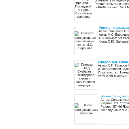
Врангель. Последний р
Россия забытая и неиз
pdf/RAR Размер: 54.1 М
Генерал-фельдмар
Автор: Захарова О
князь М.С. Воронцо
455 Формат: pdf Раз
Книга О.Ю. Захаров
Генерал М.Д. Скоб
Автор: В.И. Гусаров
и несбывшиеся наде
Издательство: Центр
9524-0069-8 Формат:
Жизнь фельдмарш
Автор: Синельнико
издания: 2007 Стра
Размер: 57 Мб Язы
посвященных М.И.К