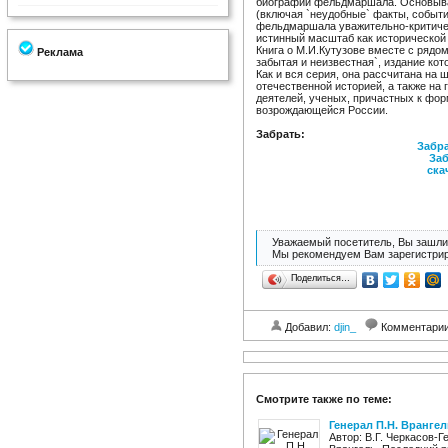
биографии фельдмаршала. Основывая
(включая `неудобные` факты, событи
фельдмаршала уважительно-критичес
истинный масштаб как исторической
Книга о М.И.Кутузове вместе с рядо
Реклама
забытая и неизвестная`, издание ко
Как и вся серия, она рассчитана на
отечественной историей, а также на
деятелей, ученых, причастных к фо
возрождающейся России.
Забрать:
Забра
Заб
ска
Уважаемый посетитель, Вы зашли 
Мы рекомендуем Вам зарегистрир
Поделиться…
Добавил:
djin_
Комментари
Смотрите также по теме:
Генерал П.Н. Вранге
Автор: В.Г. Черкасов-