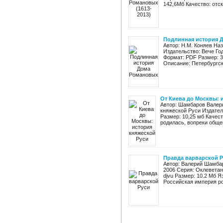
142,6Мб Качество: отск
Подлинная история 
Автор: Н.М. Коняев На
Издательство: Вече Год
Формат: PDF Размер: 3
Описание: Петербургски
От Киева до Москвы: 
Автор: Шамбаров Валери
княжеской Руси Издатель
Размер: 10,25 мб Качес
родилась, вопреки обще
Правда варварской 
Автор: Валерий Шамбар
2006 Серия: Оклеветан
djvu Размер: 10.2 Мб 
Российская империя род