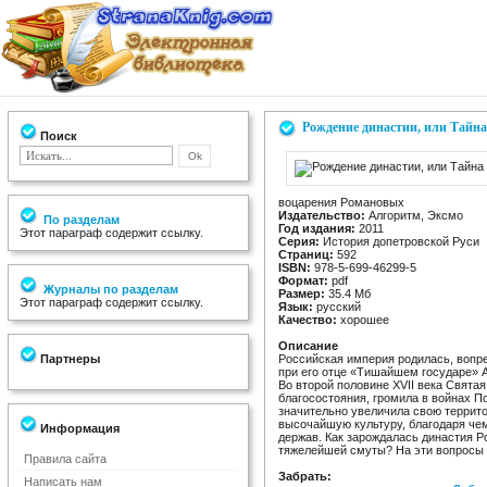
Рождение династии, или Тайн
Поиск
воцарения Романовых
Издательство:
Алгоритм, Эксмо
По разделам
Год издания:
2011
Этот параграф содержит ссылку.
Серия:
История допетровской Руси
Страниц:
592
ISBN:
978-5-699-46299-5
Формат:
pdf
Журналы по разделам
Размер:
35.4 Мб
Этот параграф содержит ссылку.
Язык:
русский
Качество:
хорошее
Описание
Партнеры
Российская империя родилась, вопре
при его отце «Тишайшем государе» 
Во второй половине XVII века Свята
благосостояния, громила в войнах 
значительно увеличила свою террит
высочайшую культуру, благодаря че
Информация
держав. Как зарождалась династия Р
тяжелейшей смуты? На эти вопросы о
Правила сайта
Забрать:
Написать нам