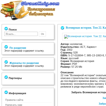
Всемирная история. Том 22. К
Поиск
Автор:
коллектив
Издательство:
АСТ, Харвест
По разделам
Год:
2002
Этот параграф содержит ссылку.
Страниц:
528
ISBN:
5-17-010694-7, 985-13-1063-8, 
Язык:
русский
Серия:
Всемирная история
Журналы по разделам
Формат:
PDF
Этот параграф содержит ссылку.
Размер:
57.25 Mb
Описание
22 том "Всемирной истории" охватыв
Партнеры
описано строительство нового обще
до последнего времени факты, отно
мировому экономическому кризису 19
режимов в ряде европейских стран.
Забрать Всемирная истори
Информация
За
Правила сайта
Забра
Написать нам