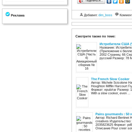
Поделиться…
Добавил:
dim_boss
Коммен
Реклама
Смотрите также по теме:
Истребители США (
Название: Истребите
(Приложение к бюлле
2002 Страниц: 66 Се
русский Размер: 78 M
The French Slow Cooker
Автор: Michele Scicolone 
Houghton Mifflin Harcourt 
Формат: epub/rar Размер: 
With a slow cooker, even ...
Pains gourmands : 50 re
Автор: Richard Bertinet 
creatives Издательство:
2035823625 Формат: pdf
Описание Pour creer soi