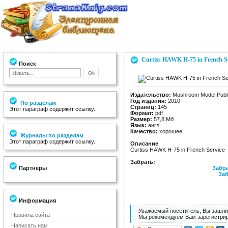
Curtiss HAWK H-75 in French Se
Поиск
Издательство:
Mushroom Model Publi
Год издания:
2010
По разделам
Страниц:
145
Этот параграф содержит ссылку.
Формат:
pdf
Размер:
57,8 Мб
Язык:
англ
Качество:
хорошее
Журналы по разделам
Этот параграф содержит ссылку.
Описание
Curtiss HAWK H-75 in French Service
Забрать:
Партнеры
Забра
Заб
Информация
Уважаемый посетитель, Вы зашли 
Правила сайта
Мы рекомендуем Вам зарегистрир
Написать нам