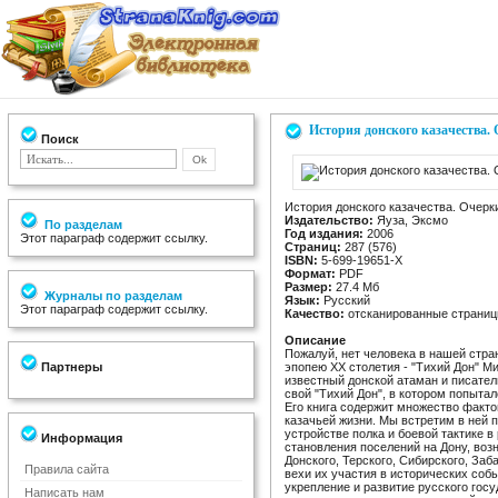
История донского казачества.
Поиск
История донского казачества. Очерк
Издательство:
Яуза, Эксмо
По разделам
Год издания:
2006
Этот параграф содержит ссылку.
Страниц:
287 (576)
ISBN:
5-699-19651-X
Формат:
PDF
Размер:
27.4 Мб
Журналы по разделам
Язык:
Русский
Этот параграф содержит ссылку.
Качество:
отсканированные страни
Описание
Пожалуй, нет человека в нашей стра
Партнеры
эпопею XX столетия - "Тихий Дон" М
известный донской атаман и писате
свой "Тихий Дон", в котором попытал
Его книга содержит множество факто
казачьей жизни. Мы встретим в ней 
устройстве полка и боевой тактике 
Информация
становления поселений на Дону, во
Донского, Терского, Сибирского, За
Правила сайта
вехи их участия в исторических соб
укрепление и развитие русского гос
Написать нам