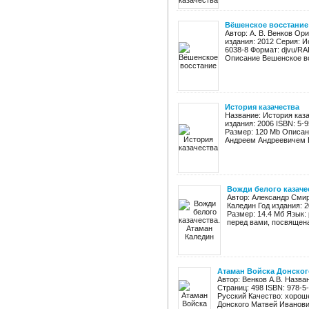
Вёшенское восстание
Автор: А. В. Венков Ор
издания: 2012 Серия: И
6038-8 Формат: djvu/RA
Описание Вешенское во
История казачества
Название: История каза
издания: 2006 ISBN: 5-
Размер: 120 Мb Описан
Андреем Андреевичем Г
Вожди белого казаче
Автор: Александр Смир
Каледин Год издания: 2
Размер: 14.4 Мб Язык:
перед вами, посвящена
Атаман Войска Донског
Автор: Венков А.В. Назва
Страниц: 498 ISBN: 978-5
Русский Качество: хороше
Донского Матвей Иванович