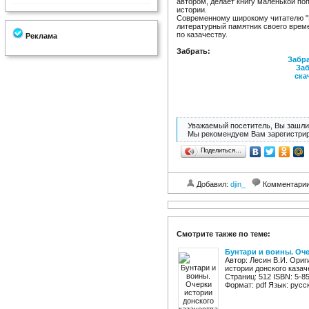
автором, делает книгу маленькой по
истории.
Современному широкому читателю "К
литературный памятник своего време
по казачеству.
Реклама
Забрать:
Забра
Заб
ска
Уважаемый посетитель, Вы зашли 
Мы рекомендуем Вам зарегистрир
Поделиться…
Добавил:
djin_
Комментари
Смотрите также по теме:
Бунтари и воины. Оче
Автор: Лесин В.И. Ориг
истории донского казач
Страниц: 512 ISBN: 5-8
Формат: pdf Язык: русск