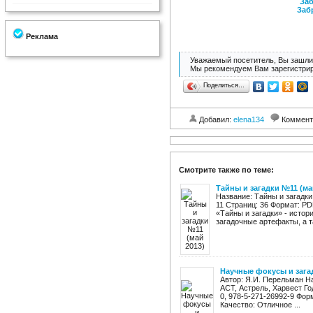
Заб
Заб
Реклама
Уважаемый посетитель, Вы зашли 
Мы рекомендуем Вам зарегистрир
Поделиться…
Добавил:
elena134
Коммент
Смотрите также по теме:
Тайны и загадки №11 (ма
Название: Тайны и загадки
11 Страниц: 36 Формат: PD
«Тайны и загадки» - истор
загадочные артефакты, а та
Научные фокусы и зага
Автор: Я.И. Перельман Н
АСТ, Астрель, Харвест Го
0, 978-5-271-26992-9 Фор
Качество: Отличное ...