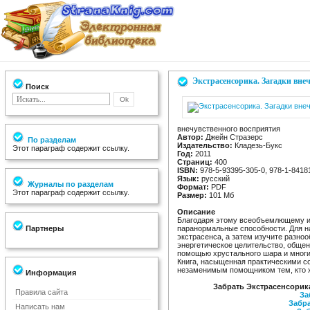
Экстрасенсорика. Загадки вне
Поиск
внечувственного восприятия
Автор:
Джейн Стразерс
По разделам
Издательство:
Кладезь-Букс
Этот параграф содержит ссылку.
Год:
2011
Страниц:
400
ISBN:
978-5-93395-305-0, 978-1-8418
Язык:
русский
Журналы по разделам
Формат:
PDF
Этот параграф содержит ссылку.
Размер:
101 Мб
Описание
Благодаря этому всеобъемлющему изд
Партнеры
паранормальные способности. Для н
экстрасенса, а затем изучите разно
энергетическое целительство, общен
помощью хрустального шара и многи
Книга, насыщенная практическими с
незаменимым помощником тем, кто х
Информация
Забрать Экстрасенсорика
Правила сайта
За
Забра
Написать нам