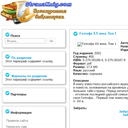
Голгофа XX века. Том 1
Поиск
Авто
Назв
Изда
Год издания:
2001
Страниц:
400
По разделам
ISBN:
5-275-00188-6, 5-275-00187-8
Этот параграф содержит ссылку.
Формат:
pdf
Размер:
17.6 Мб
Язык:
русский
Качество:
хорошее
Журналы по разделам
Этот параграф содержит ссылку.
Описание
В книгу известного российского жур
и повести, основанные на архивных 
больших тайн страны. Перед читате
Партнеры
- отчленов последней царской семьи 
своя Голгофа... Первый том повеству
гг. XX в.
Забрать:
Забра
Информация
Заб
Правила сайта
Написать нам