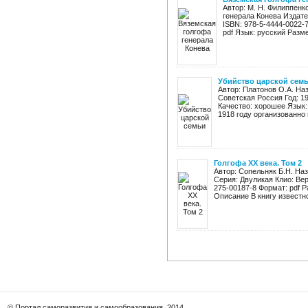
Автор: М. Н. Филиппенк
генерала Конева Издател
ISBN: 978-5-4444-0022-
pdf Язык: русский Размер
Убийство царской сем
Автор: Платонов О.А. На
Советская Россия Год: 19
Качество: хорошее Язык:
1918 году организованно 
Голгофа XX века. Том 2
Автор: Сопельняк Б.Н. Наз
Серия: Двуликая Клио: Вер
275-00187-8 Формат: pdf Р
Описание В книгу известног
© Портал саморазвития и самообразования, 2014