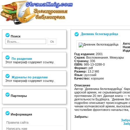
Дневник белогвардейца
Поиск
Авт
Назв
Изда
Год издания:
2001
Серия:
Воспоминания. Мемуары
По разделам
Страниц:
336
Этот параграф содержит ссылку.
ISBN:
985-13-0288-0
Формат:
pdf
Размер:
13.2 Мб
Язык:
русский
Журналы по разделам
Качество:
хорошее
Этот параграф содержит ссылку.
Описание
Автор `Дневника белогвардейца` ба
царской армии, не скрывающий свои
Партнеры
протяжении 20 лет. Данная книга — 
деятельности Будберга. `Дневник бел
подробно описывает происходящие с
чинам колчаковской армии, высказы
честолюбие фронтового начальства, 
Информация
Забрать:
Забра
Правила сайта
Заб
Написать нам