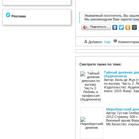
Уважаемый посетитель, Вы зашли 
Реклама
Мы рекомендуем Вам зарегистрир
Поделиться…
Добавил:
Julia
Комментари
Смотрите также по теме:
Тайный дневник дев
(Аудиокнига)
Автор: Бель де Жур [
по вызову. Часть 2. 
Издательство: Аудиок
книги: 2015 Жанр: Зар
Нюрнбергский дне
Автор: Густав Гилбе
2012 Страниц: 500 с
Военный архив Форма
Mb Качество: хороше