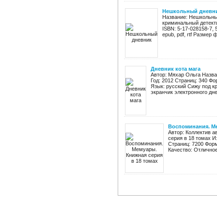
Нешкольный дневн
Название: Нешкольны
криминальный детекти
ISBN: 5-17-028158-7, 
epub, pdf, rtf Размер 
Дневник кота мага
Автор: Мяхар Ольга Назва
Год: 2012 Страниц: 340 Фор
Язык: русский Сижу под 
экранчик электронного днев
Воспоминания. Ме
Автор: Коллектив 
серия в 18 томах И
Страниц: 7200 Форм
Качество: Отличное