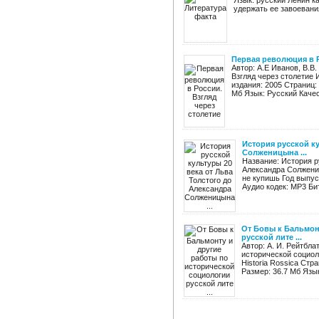
Язык: русский Ленин ка
удержать ее завоевания
Первая революция в Р
Автор: А.Е Иванов, В.В
Взгляд через столетие
издания: 2005 Страниц: 
Мб Язык: Русский Качес
История русской ку
Солженицына ...
Название: История р
Александра Солжени
не купишь Год выпус
Аудио кодек: MP3 Бит
От Бовы к Бальмон
русской лите ...
Автор: А. И. Рейтбла
исторической социол
Historia Rossica Стр
Размер: 36.7 Мб Язык