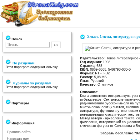
Хлыст. Секты, литература и 
Поиск
Издательство
: Новое литературное
Год издания
: 1998
По разделам
Страниц
: 688
Этот параграф содержит ссылку.
ISBN
: 0869-6365, 5-86793-030-0
Формат
: RTF, FB2
Размер
: 5,08 МБ
Язык
: Русский
Журналы по разделам
Качество
: Отличное
Этот параграф содержит ссылку.
Описание
:
Книга известного историка культуры
рубежа веков. Сектантские увлечен
Партнеры
радикализации русской мысли на пу
мистических сект (хлыстов, скопцов 
литературе, функции в утопическом 
интерпретации классических тексто
Метод автора - археология текста: с
филологии, исторической социологии
Информация
ключевые фигуры от Соловьева и Бло
Правила сайта
Забрать бесплатно "Хл
Написать нам