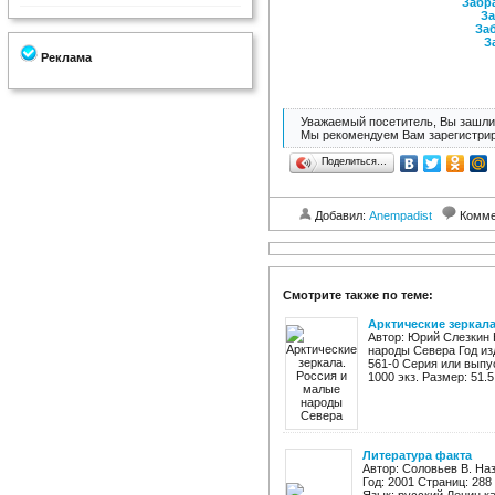
Забра
За
Заб
З
Реклама
Уважаемый посетитель, Вы зашли 
Мы рекомендуем Вам зарегистрир
Поделиться…
Добавил:
Anempadist
Комме
Смотрите также по теме:
Арктические зеркал
Автор: Юрий Слезкин 
народы Севера Год изд
561-0 Серия или выпус
1000 экз. Размер: 51.5
Литература факта
Автор: Соловьев В. На
Год: 2001 Страниц: 288