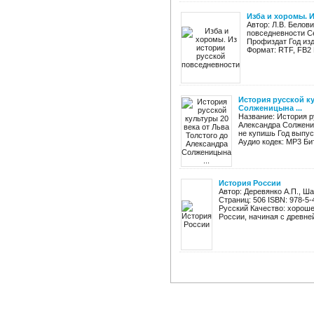
Изба и хоромы. 
Автор: Л.В. Белов
повседневности С
Профиздат Год изд
Формат: RTF, FB2 
История русской ку
Солженицына ...
Название: История р
Александра Солжени
не купишь Год выпус
Аудио кодек: MP3 Бит
История России
Автор: Деревянко А.П., Ш
Страниц: 506 ISBN: 978-5-
Русский Качество: хорош
России, начиная с древней