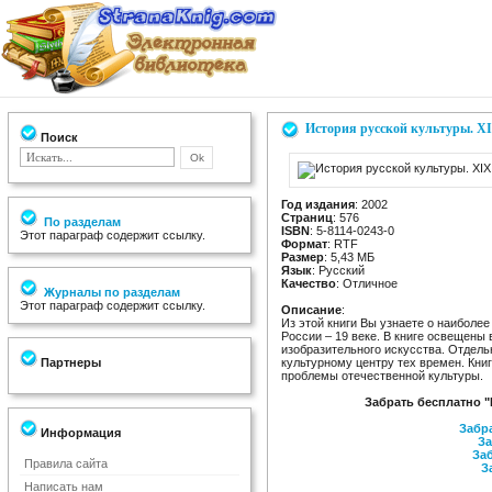
История русской культуры. XI
Поиск
Год издания
: 2002
Страниц
: 576
По разделам
ISBN
: 5-8114-0243-0
Этот параграф содержит ссылку.
Формат
: RTF
Размер
: 5,43 МБ
Язык
: Русский
Качество
: Отличное
Журналы по разделам
Этот параграф содержит ссылку.
Описание
:
Из этой книги Вы узнаете о наиболе
России – 19 веке. В книге освещены 
изобразительного искусства. Отдель
Партнеры
культурному центру тех времен. Кни
проблемы отечественной культуры.
Забрать бесплатно "
Забра
Информация
За
Заб
Правила сайта
З
Написать нам