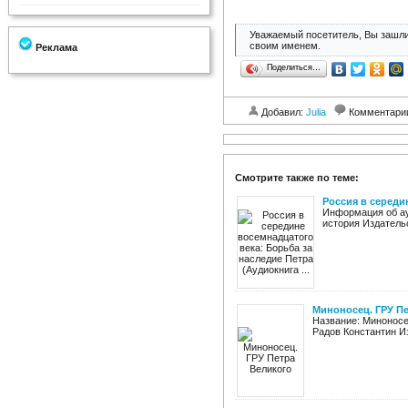
Уважаемый посетитель, Вы зашли
своим именем.
Реклама
Поделиться…
Добавил:
Julia
Комментари
Смотрите также по теме:
Россия в середин
Информация об ау
история Издательс
Миноносец. ГРУ П
Название: Миноносе
Радов Константин Изд