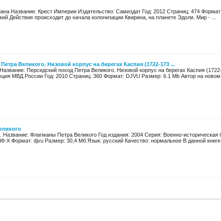
ана Название: Крест Империи Издательство: Самиздат Год: 2012 Страниц: 474 Формат: r
ий Действие происходит до начала колонизации Квирина, на планете Эдоли. Мир - ...
етра Великого. Низовой корпус на берегах Каспия (1722-173 ...
 Название: Персидский поход Петра Великого. Низовой корпус на берегах Каспия (1722
ция МВД России Год: 2010 Страниц: 360 Формат: DJVU Размер: 6.1 Mb Автор на новом 
еликого
. Название: Флагманы Петра Великого Год издания: 2004 Серия: Военно-историческая б
98-X Формат: djvu Размер: 30,4 Мб Язык: русский Качество: нормальное В данной книге 