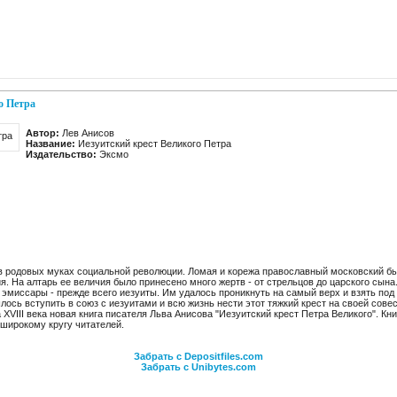
о Петра
Автор:
Лев Анисов
Название:
Иезуитский крест Великого Петра
Издательство:
Эксмо
ь в родовых муках социальной революции. Ломая и корежа православный московский бы
. На алтарь ее величия было принесено много жертв - от стрельцов до царского сын
миссары - прежде всего иезуиты. Им удалось проникнуть на самый верх и взять под 
лось вступить в союз с иезуитами и всю жизнь нести этот тяжкий крест на своей сове
а XVIII века новая книга писателя Льва Анисова "Иезуитский крест Петра Великого". Кн
 широкому кругу читателей.
Забрать с Depositfiles.com
Забрать с Unibytes.com