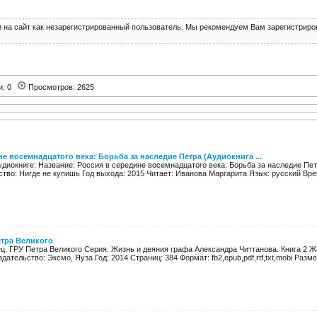
 на сайт как незарегистрированный пользователь. Мы рекомендуем Вам зарегистриров
и: 0
Просмотров: 2625
е восемнадцатого века: Борьба за наследие Петра (Аудиокнига ...
диокниге: Название: Россия в середине восемнадцатого века: Борьба за наследие Пе
тво: Нигде не купишь Год выхода: 2015 Читает: Иванова Маргарита Язык: русский Время
етра Великого
ц. ГРУ Петра Великого Серия: Жизнь и деяния графа Александра Читтанова. Книга 2 Ж
ательство: Эксмо, Яуза Год: 2014 Страниц: 384 Формат: fb2,epub,pdf,rtf,txt,mobi Размер