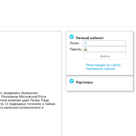
Личный кабинет
Логин:
Пароль:
Регистрация на сайте!
Напомнить пароль
Партнеры
т, рождалась буржуазно-
а. Разгромом Московской Руси
свое влияние царя Петра. Ради
сти. О подводных течениях и тайнах
ига написана увлекательно и