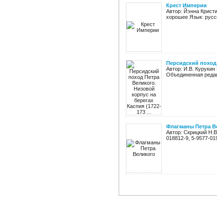
Крест Империи
Автор: Йэнна Кристи
хорошее Язык: русск
Персидский поход П
Автор: И.В. Курукин
Объединенная редак
Флагманы Петра В
Автор: Скрицкий Н.В
018812-9, 5-9577-01