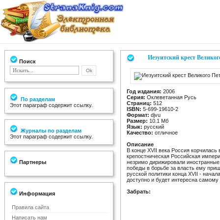
Иезуитский крест Великог
Поиск
Год издания:
2006
Серия:
Оклеветанная Русь
По разделам
Страниц:
512
Этот параграф содержит ссылку.
ISBN:
5-699-19610-2
Формат:
djvu
Размер:
10.1 Мб
Язык:
русский
Журналы по разделам
Качество:
отличное
Этот параграф содержит ссылку.
Описание
В конце XVII века Россия корчилас
крепостническая Российская империя
Партнеры
незримо дирижировали иностранные э
победы в борьбе за власть ему приш
русской политики конца XVII - начал
доступно и будет интересна самому
Забрать:
Информация
Правила сайта
Написать нам