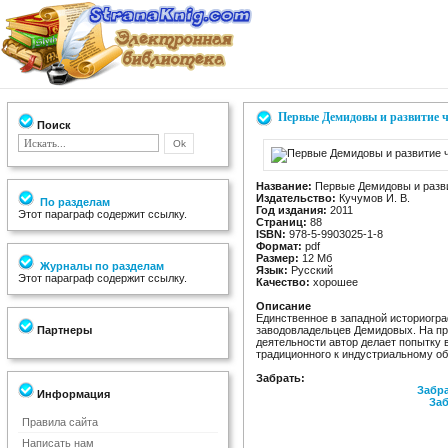
Первые Демидовы и развитие ч
Поиск
Название:
Первые Демидовы и развит
Издательство:
Кучумов И. В.
По разделам
Год издания:
2011
Этот параграф содержит ссылку.
Страниц:
88
ISBN:
978-5-9903025-1-8
Формат:
pdf
Размер:
12 Мб
Журналы по разделам
Язык:
Русский
Этот параграф содержит ссылку.
Качество:
хорошее
Описание
Единственное в западной историогр
Партнеры
заводовладельцев Демидовых. На пр
деятельности автор делает попытку 
традиционного к индустриальному о
Забрать:
Забра
Информация
Заб
Правила сайта
Написать нам