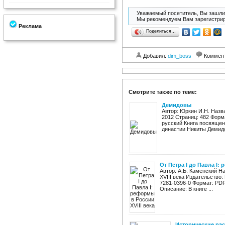
Уважаемый посетитель, Вы зашли 
Мы рекомендуем Вам зарегистрир
Реклама
Поделиться…
Добавил:
dim_boss
Коммен
Смотрите также по теме:
Демидовы
Автор: Юркин И.Н. Назв
2012 Страниц: 482 Форма
русский Книга посвяще
династии Никиты Демидов
От Петра I до Павла I:
Автор: А.Б. Каменский Н
XVIII века Издательство:
7281-0396-0 Формат: PDF
Описание: В книге ...
Исторические рас