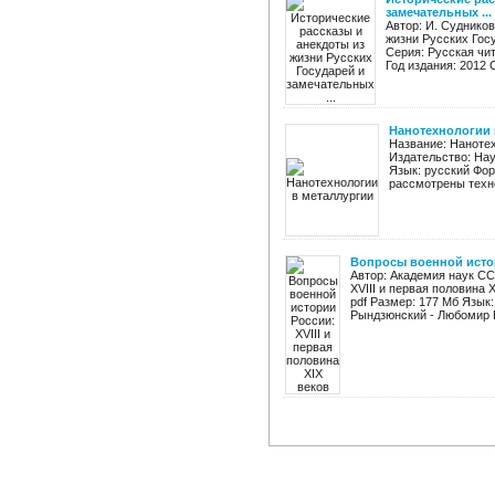
замечательных ...
Автор: И. Суднико
жизни Русских Гос
Серия: Русская чи
Год издания: 2012 С
Нанотехнологии 
Название: Нанотех
Издательство: Нау
Язык: русский Фор
рассмотрены техно
Вопросы военной истор
Автор: Академия наук СС
XVIII и первая половина X
pdf Размер: 177 Мб Язык
Рындзюнский - Любомир Г