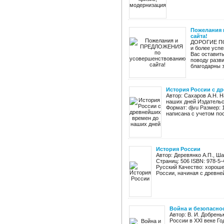
Пожелания
сайта!
ДОРОГИЕ ПО
и более успе
Вас оставит
поводу разв
благодарны за
История России с д
Автор: Сахаров А.Н. 
наших дней Издательст
Формат: djvu Размер: 
написана с учетом пос
История России
Автор: Деревянко А.П., Ш
Страниц: 506 ISBN: 978-5-
Русский Качество: хорош
России, начиная с древней
Война и безопаснос
Автор: В. И. Добрень
России в XXI веке Го