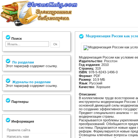
Модернизация России как усло
Поиск
Модернизация России как условие ее
Издательство
: Росспэн
По разделам
Год издания
: 2010
Этот параграф содержит ссылку.
Страниц
: 319
ISBN
: 978-5-8243-1496-0
Формат
: PDF
Размер
: 10,9 МБ
Журналы по разделам
Язык
: Русский
Этот параграф содержит ссылку.
Качество
: Хорошее
Описание
:
В коллективном труде всесторонне а
Партнеры
инструменты модернизации России.
основной движущей силы модерниза
по созданию эффективного государс
Предмет специального анализа — о
модернизации страны.
Раскрываются проблемы укрепления 
Информация
преобразований. Обобщаются предл
системы. Предлагаются новые идеи 
Правила сайта
реформ. Формулируются новые предл
Освещены ключевые вопросы социал
Написать нам