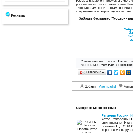
Рассматриваются проблемы укрепле
российско-китайских отношений. Кол
экономистам, политологам, социоло
современной истории, журналистам,
Реклама
Забрать бесплатно "Модернизаци
Забра
За
Заб
З
Уважаемый посетитель, Вы зашли 
Мы рекомендуем Вам зарегистрир
Поделиться…
Добавил:
Anempadist
Комме
Смотрите также по теме:
Регионы России. Н
Автор: Зубаревич Н.
модернизация Издат
политики Год: 2010 
хорошее Язык: русск