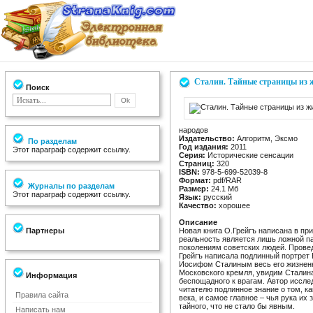
Сталин. Тайные страницы из 
Поиск
народов
Издательство:
Алгоритм, Эксмо
По разделам
Год издания:
2011
Этот параграф содержит ссылку.
Серия:
Исторические сенсации
Страниц:
320
ISBN:
978-5-699-52039-8
Формат:
pdf/RAR
Журналы по разделам
Размер:
24.1 Мб
Этот параграф содержит ссылку.
Язык:
русский
Качество:
хорошее
Описание
Партнеры
Новая книга О.Грейгъ написана в пр
реальность является лишь ложной п
поколениям советских людей. Провед
Грейгъ написала подлинный портрет 
Иосифом Сталиным весь его жизненн
Московского кремля, увидим Сталина
Информация
беспощадного к врагам. Автор иссле
читателю подлинное знание о том, к
Правила сайта
века, и самое главное – чья рука их 
тайного, что не стало бы явным.
Написать нам