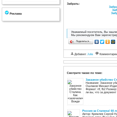
Забрать:
Забра
Заб
Заб
Реклама
Уважаемый посетитель, Вы зашли 
Мы рекомендуем Вам зарегистрир
Поделиться…
Добавил:
Julia
Комментари
Смотрите также по теме:
Заказное убийство С
Название: Заказное уб
Ошлаков Михаил Издате
Формат: rtf, fb2 Разме
ли вы, что за документ 
Россия за Сталина! 60 л
Автор: Кремлев Сергей На