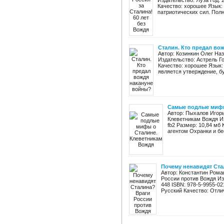
Издательство: Яуза Год: 2
Качество: хорошее Язык:
патриотических сил. Полн
Сталин. Кто предал во
Автор: Козинкин Олег На
Издательство: Астрель Го
Качество: хорошее Язык:
является утверждение, буд
Самые подлые мифы
Автор: Пыхалов Игор
Клеветникам Вождя Изд
fb2 Размер: 10,84 мб
агентом Охранки и бе
Почему ненавидят Ста
Автор: Константин Рома
России против Вождя Из
448 ISBN: 978-5-9955-02
Русский Качество: Отлич