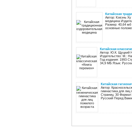
Китайская трад
Автор: Кэвэнь Ху
медицина Издател
Размер: 40,64 мб
основные положен
Китайская классиче
Автор: Ю.К. Щуцкий 
Издательство: М.: Н
Год издания: 1993 Ст
34,9 МБ Язык: Русски
Китайская гигиени
Автор: Красносельск
гимнастика для лиц 
Страниц: 30 Формат:
Русский Перед Вами 