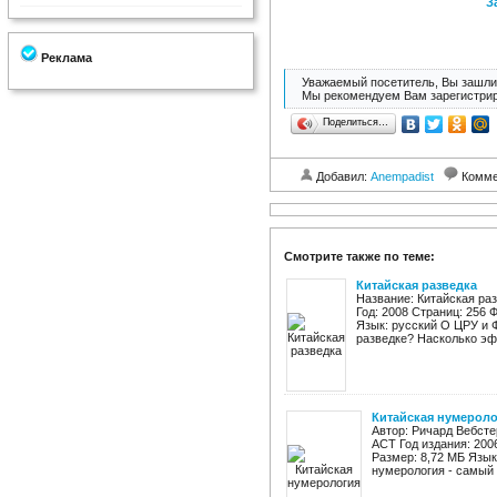
З
Реклама
Уважаемый посетитель, Вы зашли 
Мы рекомендуем Вам зарегистрир
Поделиться…
Добавил:
Anempadist
Комме
Смотрите также по теме:
Китайская разведка
Название: Китайская раз
Год: 2008 Страниц: 256 Ф
Язык: русский О ЦРУ и 
разведке? Насколько эф
Китайская нумерол
Автор: Ричард Вебсте
АСТ Год издания: 200
Размер: 8,72 МБ Язык
нумерология - самый 