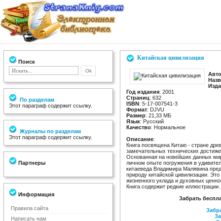
Китайская цивилизация
Поиск
Авт
Назв
Изда
Год издания
: 2001
Страниц
: 632
По разделам
ISBN
: 5-17-007541-3
Этот параграф содержит ссылку.
Формат
: DJVU
Размер
: 21,33 МБ
Язык
: Русский
Качество
: Нормальное
Журналы по разделам
Этот параграф содержит ссылку.
Описание
:
Книга посвящена Китаю - стране дре
замечательных технических достиже
Основанная на новейших данных мир
Партнеры
личном опыте погружения в удивител
китаеведа Владимира Малявина пред
природу китайской цивилизации. Это
жизненного уклада и духовных ценно
Книга содержит редкие иллюстрации.
Информация
Забрать беспл
Правила сайта
Забра
За
Написать нам