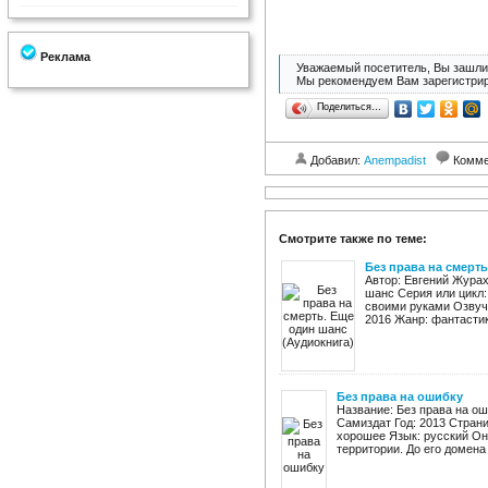
Реклама
Уважаемый посетитель, Вы зашли 
Мы рекомендуем Вам зарегистрир
Поделиться…
Добавил:
Anempadist
Комме
Смотрите также по теме:
Без права на смерт
Автор: Евгений Журах
шанс Серия или цикл:
своими руками Озвучи
2016 Жанр: фантастика
Без права на ошибку
Название: Без права на ош
Самиздат Год: 2013 Страниц
хорошее Язык: русский Он 
территории. До его домена 