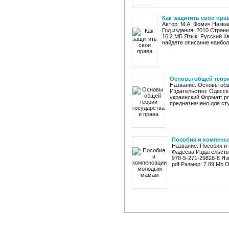
Как защитить свои пра
Автор: М.А. Фомич Назва
Год издания: 2010 Страни
16,2 МБ Язык: Русский К
найдете описание наиболе
Основы общей теори
Название: Основы общ
Издательство: Одесски
украинский Формат: p
предназначено для сту
Пособия и компенс
Название: Пособия и
Фадеева Издательство
978-5-271-29828-8 Яз
pdf Размер: 7.89 Mb О