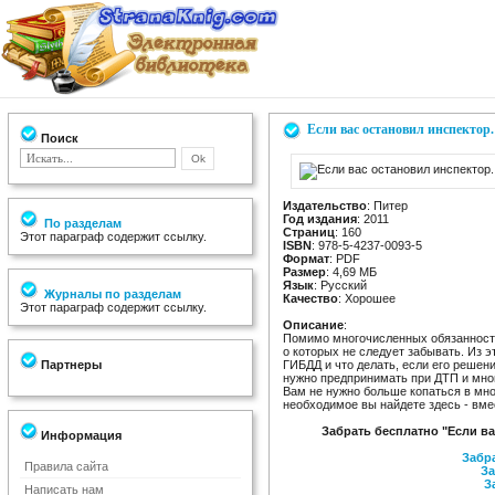
Если вас остановил инспектор.
Поиск
Издательство
: Питер
Год издания
: 2011
По разделам
Страниц
: 160
Этот параграф содержит ссылку.
ISBN
: 978-5-4237-0093-5
Формат
: PDF
Размер
: 4,69 МБ
Язык
: Русский
Журналы по разделам
Качество
: Хорошее
Этот параграф содержит ссылку.
Описание
:
Помимо многочисленных обязанносте
о которых не следует забывать. Из э
Партнеры
ГИБДД и что делать, если его решен
нужно предпринимать при ДТП и мно
Вам не нужно больше копаться в мно
необходимое вы найдете здесь - вме
Забрать бесплатно "Если ва
Информация
Забра
Правила сайта
За
З
Написать нам