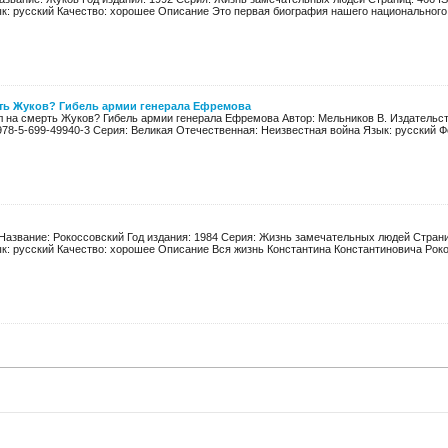
ык: русский Качество: хорошее Описание Это первая биография нашего национального 
рть Жуков? Гибель армии генерала Ефремова
л на смерть Жуков? Гибель армии генерала Ефремова Автор: Мельников В. Издательств
978-5-699-49940-3 Серия: Великая Отечественная: Неизвестная война Язык: русский Ф
Название: Рокоссовский Год издания: 1984 Серия: Жизнь замечательных людей Страниц
ык: русский Качество: хорошее Описание Вся жизнь Константина Константиновича Роко