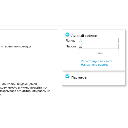
Личный кабинет
Логин:
и тернии полководца
Пароль:
Регистрация на сайте!
Напомнить пароль
Партнеры
рое Монголии, выдающемся
укову можно и нужно подойти по-
оказывает его автор, опираясь на
в.