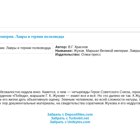
мперии. Лавры и тернии полководца
Автор:
В.Г. Краснов
Название:
Жуков. Маршал Великой империи. Лавры 
Издательство:
Олма-пресс
о безжалостно кидала вниз. Кажется, о нем — четырежды Герое Советского Союза, ге
деном «Победа», маршале Г. К. Жукове — знают все и всё. Но это далеко не так. К Ж
 его жизни дать объективную оценку. Земным человеком, во всей сложности натуры, п
х пор документальные материалы, на свидетельства соратников Жукова и его недруго
Забрать с Depositfiles.com
Забрать с Turbobit.net
Забрать с Unibytes.com