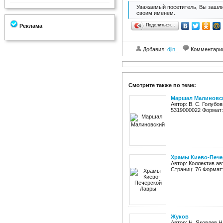
Уважаемый посетитель, Вы зашли
своим именем.
Поделиться…
Реклама
Добавил:
djin_
Комментари
Смотрите также по теме:
Маршал Малиновс
Автор: В. С. Голубо
5319000022 Формат: 
Храмы Киево-Пече
Автор: Коллектив а
Страниц: 76 Формат:
Жуков
Автор: Н. Яковлев 