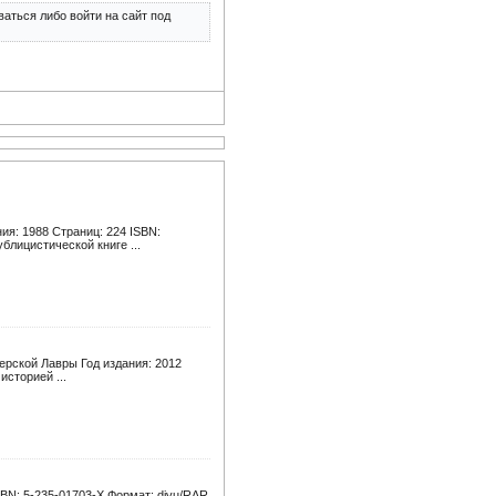
аться либо войти на сайт под
ия: 1988 Страниц: 224 ISBN:
блицистической книге ...
ерской Лавры Год издания: 2012
сторией ...
BN: 5-235-01703-X Формат: djvu/RAR