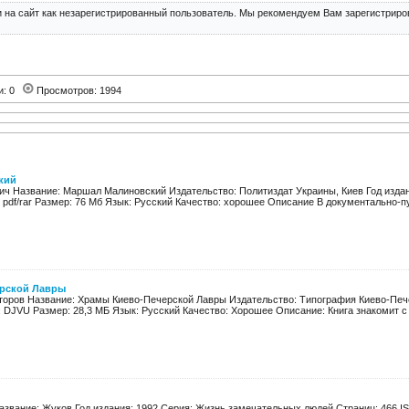
 на сайт как незарегистрированный пользователь. Мы рекомендуем Вам зарегистриров
и: 0
Просмотров: 1994
кий
вич Название: Маршал Малиновский Издательство: Политиздат Украины, Киев Год издан
pdf/rar Размер: 76 Мб Язык: Русский Качество: хорошее Описание В документально-пу
рской Лавры
второв Название: Храмы Киево-Печерской Лавры Издательство: Типография Киево-Печ
 DJVU Размер: 28,3 МБ Язык: Русский Качество: Хорошее Описание: Книга знакомит с и
Название: Жуков Год издания: 1992 Серия: Жизнь замечательных людей Страниц: 466 IS