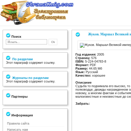
Жуков. Маршал Великой и
Поиск
Год издания:
2005
Страниц:
576
По разделам
ISBN:
5-224-04783-8
Этот параграф содержит ссылку.
Формат:
PDF
Размер:
44.65 Мб
Язык:
Русский
Качество:
хорошее
Журналы по разделам
Этот параграф содержит ссылку.
Описание
Судьба то поднимала его высоко, т
полководце, дважды награжденном ор
новому, а многим фактам и событиям
Партнеры
малоизвестные и неизвестные до си
Забрать:
Информация
Правила сайта
Написать нам