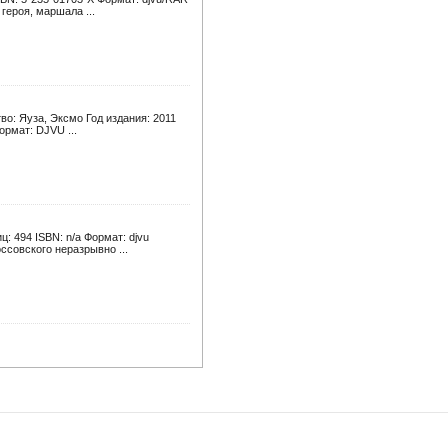
героя, маршала ...
о: Яуза, Эксмо Год издания: 2011
ормат: DJVU ...
: 494 ISBN: n/a Формат: djvu
ссовского неразрывно ...