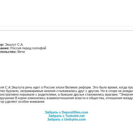
ор:
Экштут С.А.
вание:
Россия перед голгофой
ательство:
Вече
теля С.А.Экштута речь идет о России эпохи Великих реформ. Это было время, когда пр
во бурлило, непримиримые мнения сталкивались друг с другом. Но в споре не рождал
монстративно порывали с родителями, а бывшие друзья становились врагами. "Энерги
разрушение В корне изменились взаимоотношения власти и общества, отношения между
тор уделяет особое внимание
Забрать с Depositfiles.com
Забрать с Turbobit.net
Забрать с Unibytes.com