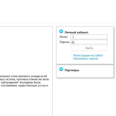
Личный кабинет
Логин:
Пароль:
Регистрация на сайте!
Напомнить пароль
Партнеры
оизошел слом векового уклада всей
ась истина, противостояние же вело
я заблуждения" молодежи была
 сословиями, нравственные устои и