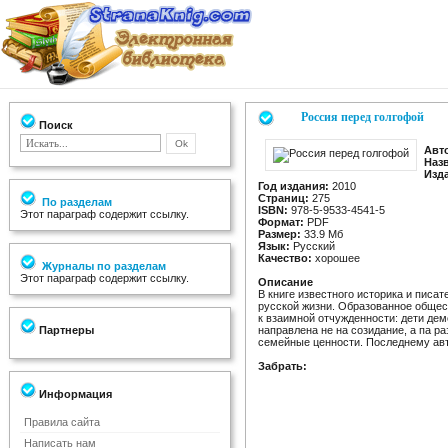
Россия перед голгофой
Поиск
Авт
Наз
Изд
Год издания:
2010
Страниц:
275
По разделам
ISBN:
978-5-9533-4541-5
Этот параграф содержит ссылку.
Формат:
PDF
Размер:
33.9 Мб
Язык:
Русский
Качество:
хорошее
Журналы по разделам
Этот параграф содержит ссылку.
Описание
В книге известного историка и писа
русской жизни. Образованное общест
к взаимной отчужденности: дети де
Партнеры
направлена не на созидание, а па 
семейные ценности. Последнему ав
Забрать:
Информация
Правила сайта
Написать нам