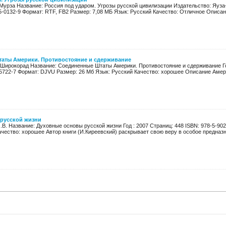
-Мурза Название: Россия под ударом. Угрозы русской цивилизации Издательство: Яуза
5-0132-9 Формат: RTF, FB2 Размер: 7,08 МБ Язык: Русский Качество: Отличное Описание
аты Америки. Противостояние и сдерживание
 Широкорад Название: Соединенные Штаты Америки. Противостояние и сдерживание Год
-5722-7 Формат: DJVU Размер: 26 Мб Язык: Русский Качество: хорошее Описание Амери
русской жизни
.В. Название: Духовные основы русской жизни Год : 2007 Страниц: 448 ISBN: 978-5-902
чество: хорошее Автор книги (И.Киреевский) раскрывает свою веру в особое предназна