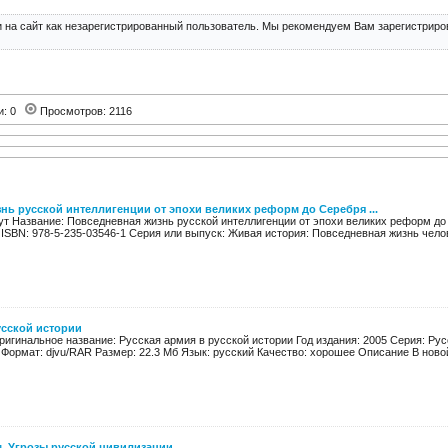
 на сайт как незарегистрированный пользователь. Мы рекомендуем Вам зарегистриров
и: 0
Просмотров: 2116
нь русской интеллигенции от эпохи великих реформ до Серебря ...
т Название: Повседневная жизнь русской интеллигенции от эпохи великих реформ до 
. ISBN: 978-5-235-03546-1 Серия или выпуск: Живая история: Повседневная жизнь челов
усской истории
ригинальное название: Русская армия в русской истории Год издания: 2005 Серия: Рус
 Формат: djvu/RAR Размер: 22.3 Мб Язык: русский Качество: хорошее Описание В новой 
м. Угрозы русской цивилизации