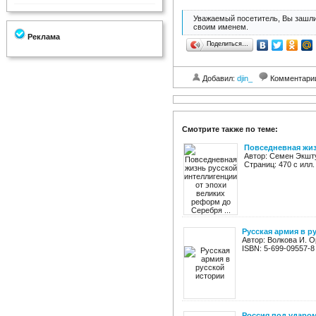
Уважаемый посетитель, Вы зашли
своим именем.
Реклама
Поделиться…
Добавил:
djin_
Комментари
Смотрите также по теме:
Повседневная жиз
Автор: Семен Экшту
Страниц: 470 с илл
Русская армия в р
Автор: Волкова И. О
ISBN: 5-699-09557-8
Россия под ударо