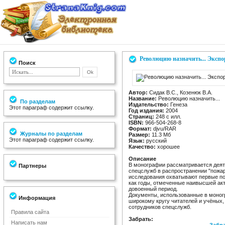
Революцию назначить... Экспо
Поиск
Автор:
Сидак В.С., Козенюк В.А.
Название:
Революцию назначить...
По разделам
Издательство:
Генеза
Этот параграф содержит ссылку.
Год издания:
2004
Страниц:
248 c илл.
ISBN:
966-504-268-8
Формат:
djvu/RAR
Журналы по разделам
Размер:
11.3 Мб
Этот параграф содержит ссылку.
Язык:
русский
Качество:
хорошее
Описание
В монографии рассматривается деят
Партнеры
спецслужб в распространении "пожа
исследования охватывают первые по
как годы, отмеченные наивысшей ак
довоенный период.
Документы, использованные в моног
Информация
широкому кругу читателей и учёных,
сотрудников спецслужб.
Правила сайта
Забрать:
Написать нам