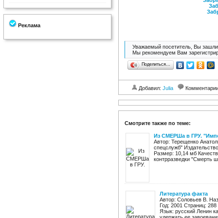
Забра
Заб
Заб
Реклама
Уважаемый посетитель, Вы зашли 
Мы рекомендуем Вам зарегистрир
Поделиться…
Добавил:
Julia
Комментари
Смотрите также по теме:
Из СМЕРШа в ГРУ. "Имп
Автор: Терещенко Анато
спецслужб" Издательство:
Размер: 10,14 мб Качест
контрразведки "Смерть шп
Литература факта
Автор: Соловьев В. На
Год: 2001 Страниц: 288
Язык: русский Ленин ка
удержать ее завоевания