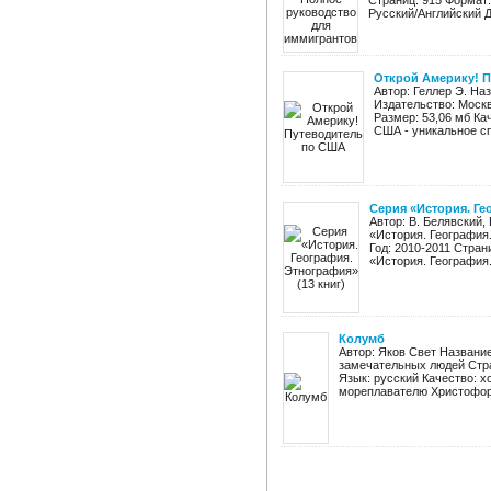
Страниц: 915 Формат:
Русский/Английский Дл
Открой Америку! 
Автор: Геллер Э. На
Издательство: Москв
Размер: 53,06 мб Ка
США - уникальное сп
Серия «История. Ге
Автор: В. Белявский, 
«История. География
Год: 2010-2011 Стран
«История. География.
Колумб
Автор: Яков Свет Название
замечательных людей Стра
Язык: русский Качество: 
мореплавателю Христофору 