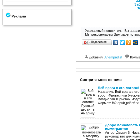
За
Заб
З
Реклама
Уважаемый посетитель, Вы зашли 
Мы рекомендуем Вам зарегистрир
Поделиться…
Добавил:
Anempadist
Комме
Смотрите также по теме:
Бей врага в его логове!
Название: Бей врага в его
ворот. Фантастика ближне
Владислав Юрьевич Издате
Формат: fb2,epub,pdf,rtf,txt,
Добро пожаловать 
иммигрантов
Автор: Демин В. Назв
руководство для имми