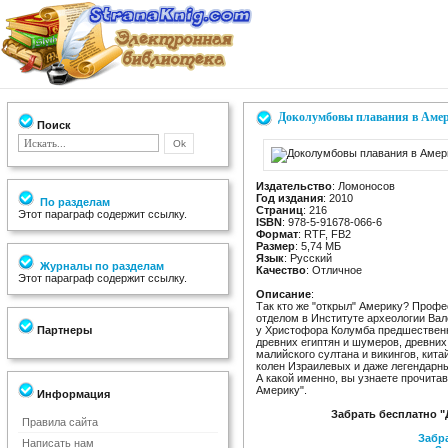
Доколумбовы плавания в Аме
Поиск
Издательство
: Ломоносов
Год издания
: 2010
По разделам
Страниц
: 216
Этот параграф содержит ссылку.
ISBN
: 978-5-91678-066-6
Формат
: RTF, FB2
Размер
: 5,74 МБ
Язык
: Русский
Журналы по разделам
Качество
: Отличное
Этот параграф содержит ссылку.
Описание
:
Так кто же "открыл" Америку? Профе
отделом в Институте археологии Вал
Партнеры
у Христофора Колумба предшественн
древних египтян и шумеров, древних
малийского султана и викингов, кита
колен Израилевых и даже легендарных
А какой именно, вы узнаете прочита
Америку".
Информация
Забрать бесплатно 
Правила сайта
Забра
Написать нам