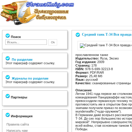
Средний танк Т-34 Вся правда
Поиск
прославленном танке
Издательство:
Яуза, Эксмо
По разделам
Год издания:
2009
Этот параграф содержит ссылку.
Страниц:
178
ISBN:
978-5-699-32213-8
Формат:
PDF/RAR
Размер:
25,48 Мб
Журналы по разделам
Язык:
русский
Этот параграф содержит ссылку.
Качество:
сканированные страницы
Описание
Летом 1941 года первое же столкнов
Партнеры
командования Панцерваффе настоящи
превосходили германскую технику по
противостоять им в открытом бою п
экипажи получили приказ по возможн
wunderwaffe ("чудо-оружием").
В Германии даже всерьез рассматрив
Информация
Т-34. До сих пор большинство истор
мировой". Непрерывно совершенству
Правила сайта
всей войны, став основным танком 
Победы.
Написать нам