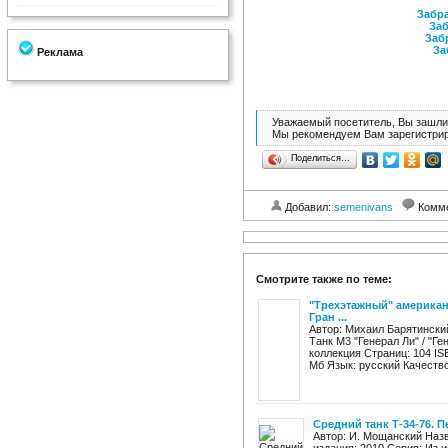
Забра
Заб
Заб
За
Реклама
Уважаемый посетитель, Вы зашли 
Мы рекомендуем Вам зарегистрир
Поделиться…
Добавил:
semenivans
Комм
Смотрите также по теме:
"Трехэтажный" американе
Гран ...
Автор: Михаил Барятински
Танк М3 "Генерал Ли" / "Ге
коллекция Страниц: 104 IS
Мб Язык: русский Качество:
Средний танк Т-34-76. 
Автор: И. Мощанский Назв