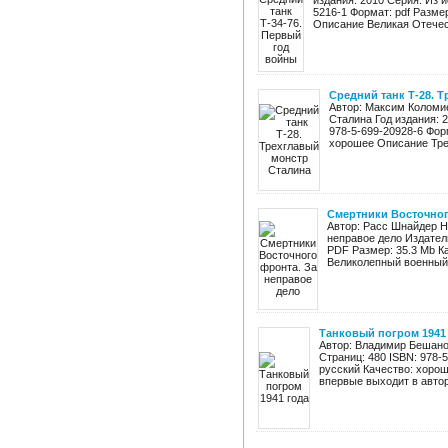
издания: 2010 Серия: Из и
5216-1 Формат: pdf Разме
Описание Великая Отечест
Средний танк Т-28. 
Автор: Максим Коломие
Сталина Год издания: 
978-5-699-20928-6 Форм
хорошее Описание Тре
Смертники Восточног
Автор: Расс Шнайдер Н
неправое дело Издател
PDF Размер: 35.3 Mb К
Великолепный военный 
Танковый погром 1941
Автор: Владимир Бешанов
Страниц: 480 ISBN: 978-5
русский Качество: хоро
впервые выходит в авторс