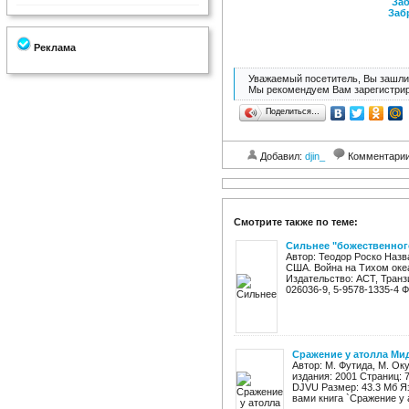
Заб
Заб
Реклама
Уважаемый посетитель, Вы зашли 
Мы рекомендуем Вам зарегистрир
Поделиться…
Добавил:
djin_
Комментари
Смотрите также по теме:
Сильнее "божественног
Автор: Теодор Роско Назв
США. Война на Тихом оке
Издательство: АСТ, Транзи
026036-9, 5-9578-1335-4 Ф
Сражение у атолла Ми
Автор: М. Футида, М. Ок
издания: 2001 Страниц: 
DJVU Размер: 43.3 Мб Я
вами книга `Сражение у а