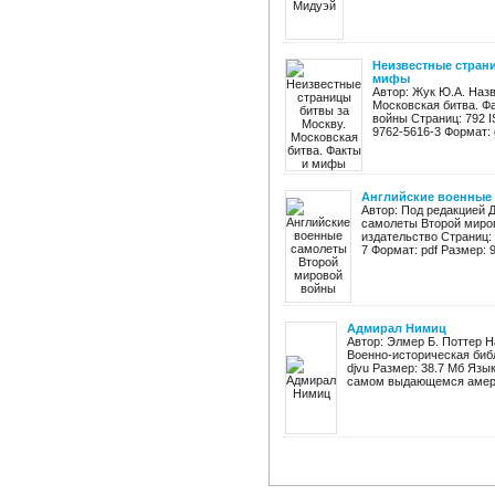
Неизвестные страни
мифы
Автор: Жук Ю.А. Наз
Московская битва. Ф
войны Страниц: 792 I
9762-5616-3 Формат: d
Английские военные
Автор: Под редакцией 
самолеты Второй миров
издательство Страниц: 
7 Формат: pdf Размер: 9
Адмирал Нимиц
Автор: Элмер Б. Поттер Н
Военно-историческая библ
djvu Размер: 38.7 Мб Язы
самом выдающемся амери