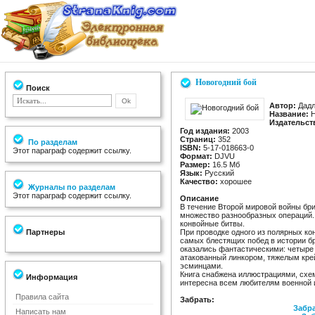
Новогодний бой
Поиск
Автор:
Дадл
Название:
Н
Издательст
Год издания:
2003
Страниц:
352
По разделам
ISBN:
5-17-018663-0
Этот параграф содержит ссылку.
Формат:
DJVU
Размер:
16.5 Мб
Язык:
Русский
Качество:
хорошее
Журналы по разделам
Этот параграф содержит ссылку.
Описание
В течение Второй мировой войны бр
множество разнообразных операций.
конвойные битвы.
Партнеры
При проводке одного из полярных ко
самых блестящих побед в истории бр
оказались фантастическими: четыре
атакованный линкором, тяжелым кре
эсминцами.
Книга снабжена иллюстрациями, схе
Информация
интересна всем любителям военной 
Правила сайта
Забрать:
Забра
Написать нам