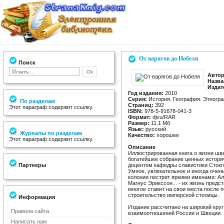
От варягов до Нобеля
Поиск
Автор
Назва
Издат
Год издания:
2010
Серия:
История. География. Этногр
По разделам
Страниц:
392
Этот параграф содержит ссылку.
ISBN:
978-5-91678-041-3
Формат:
djvu/RAR
Размер:
11.1 Мб
Язык:
русский
Журналы по разделам
Качество:
хорошее
Этот параграф содержит ссылку.
Описание
Иллюстрированная книга о жизни шв
богатейшее собрание ценных истори
Партнеры
доцентом кафедры славистики Стокг
Умное, увлекательное и иногда очен
колонии пестрит яркими именами: А
Магнус Эрикссон... - их жизнь предс
многое ставит на свои места после 
строительство имперской столицы.
Информация
Издание рассчитано на широкий кру
Правила сайта
взаимоотношений России и Швеции.
Написать нам