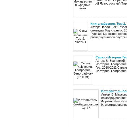
91678-124-3 Серия ил
pdf Язык: русский Тира
Книга забвения. Том 2.
Автор: Павел Шек Назван
самиздат Год издания: 20
Русский Качество: хоро
развернувшиеся спустя ка
Серия «История. Ге
Автор: В. Белявский, 
«История. География
Год: 2010-2011 Стран
«История. География.
Истребитель-бо
Автор: В. Марков
бомбардировщик С
Формат: djvu Раз
Иллюстрированное