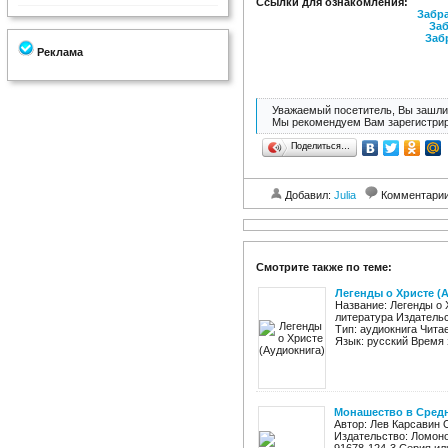
Ссылки для ознакомления:
Забра
Заб
Заб
Реклама
Уважаемый посетитель, Вы зашли 
Мы рекомендуем Вам зарегистрир
Поделиться…
Добавил:
Julia
Комментари
Смотрите также по теме:
Легенды о Христе (
Название: Легенды о
литература Издательс
Тип: аудиокнига Чита
Язык: русский Время з
Монашество в Средн
Автор: Лев Карсавин 
Издательство: Ломоно