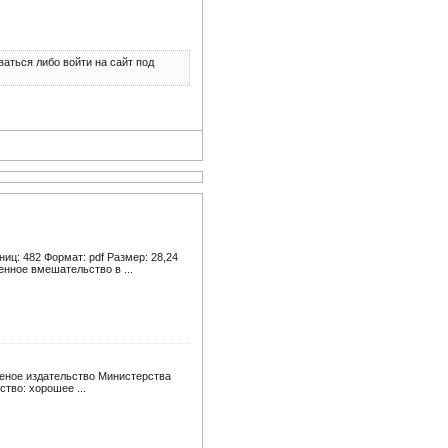
аться либо войти на сайт под
иц: 482 Формат: pdf Размер: 28,24
нное вмешательство в ...
оеное издательство Министерства
ство: хорошее ...