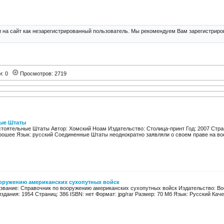
 на сайт как незарегистрированный пользователь. Мы рекомендуем Вам зарегистриров
и: 0
Просмотров: 2719
ые Штаты
тоятельные Штаты Автор: Хомский Ноам Издательство: Столица-принт Год: 2007 Стран
рошее Язык: русский Соединенные Штаты неоднократно заявляли о своем праве на вое
оружению американских сухопутных войск
азвание: Справочник по вооружению американских сухопутных войск Издательство: В
дания: 1954 Страниц: 386 ISBN: нет Формат: jpg/rar Размер: 70 Мб Язык: Русский Каче