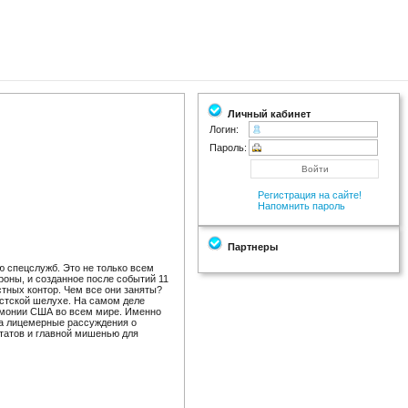
Личный кабинет
Логин:
Пароль:
Регистрация на сайте!
Напомнить пароль
Партнеры
 спецслужб. Это не только всем
роны, и созданное после событий 11
стных контор. Чем все они заняты?
стской шелухе. На са­мом деле
емонии США во всем мире. Именно
на лицемерные рас­суждения о
татов и главной мишенью для