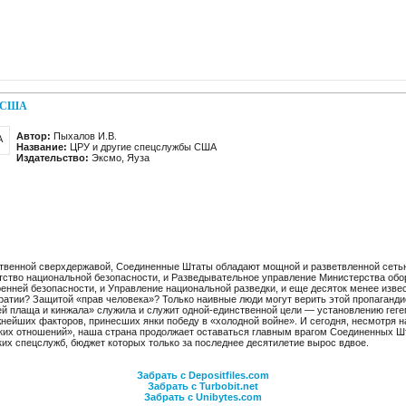
ы США
Автор:
Пыхалов И.В.
Название:
ЦРУ и другие спецслужбы США
Издательство:
Эксмо, Яуза
твенной сверхдержавой, Соединенные Штаты обладают мощной и разветвленной сетью
нтство национальной безопасности, и Разведывательное управление Министерства обо
ренней безопасности, и Управле­ние национальной разведки, и еще десяток менее изве
атии? Защитой «прав челове­ка»? Только наивные люди могут верить этой пропаганди
й плаща и кинжала» служила и служит одной-единственной цели — установлению гег
нейших факторов, принес­ших янки победу в «холодной войне». И сегодня, несмотря 
ких отношений», наша страна продолжает оставаться главным врагом Соединенных Ш
их спецслужб, бюджет которых только за последнее десятилетие вырос вдвое.
Забрать с Depositfiles.com
Забрать с Turbobit.net
Забрать с Unibytes.com