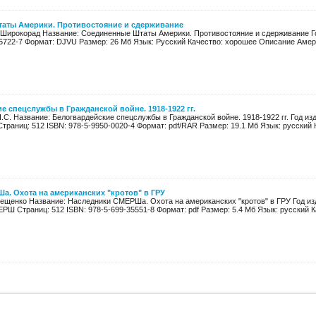
аты Америки. Противостояние и сдерживание
 Широкорад Название: Соединенные Штаты Америки. Противостояние и сдерживание Год
-5722-7 Формат: DJVU Размер: 26 Мб Язык: Русский Качество: хорошее Описание Амери
е спецслужбы в Гражданской войне. 1918-1922 гг.
.С. Название: Белогвардейские спецслужбы в Гражданской войне. 1918-1922 гг. Год и
Страниц: 512 ISBN: 978-5-9950-0020-4 Формат: pdf/RAR Размер: 19.1 Мб Язык: русский К
. Охота на американских "кротов" в ГРУ
рещенко Название: Наследники СМЕРШа. Охота на американских "кротов" в ГРУ Год из
Ш Страниц: 512 ISBN: 978-5-699-35551-8 Формат: pdf Размер: 5.4 Мб Язык: русский Ка