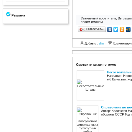
Реклама
Уважаемый посетитель, Вы зашли
своим именем.
Поделиться…
Добавил:
djin_
Комментари
Смотрите также по теме:
Несостоятельн
Название: Несос
мб Качество: хо
Справочник по во
Автор: Коллектив Н
обороны СССР Год из