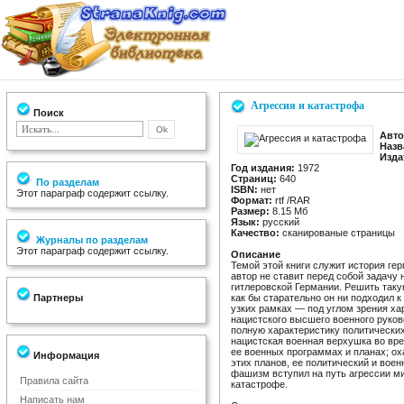
Агрессия и катастрофа
Поиск
Авто
Назв
Изда
Год издания:
1972
Страниц:
640
По разделам
ISBN:
нет
Этот параграф содержит ссылку.
Формат:
rtf /RAR
Размер:
8.15 Мб
Язык:
русский
Качество:
сканированые страницы
Журналы по разделам
Этот параграф содержит ссылку.
Описание
Темой этой книги служит история ге
автор не ставит перед собой задачу
гитлеровской Германии. Решить таку
Партнеры
как бы старательно он ни подходил к
узких рамках — под углом зрения ха
нацистского высшего военного руков
полную характеристику политических
нацистская военная верхушка во вр
ее военных программах и планах; о
Информация
этих планов, ее политический и воен
фашизм вступил на путь агрессии ми
Правила сайта
катастрофе.
Написать нам