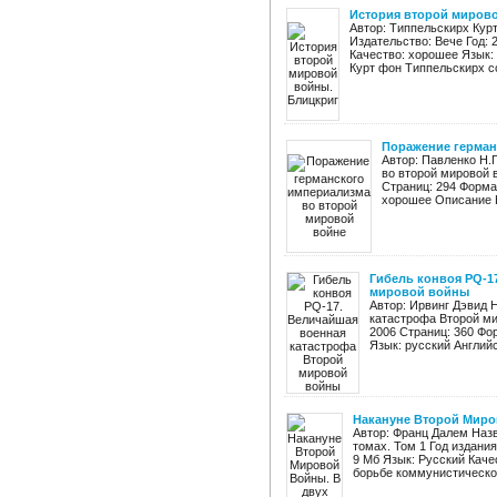
История второй миров
Автор: Типпельскирх Кур
Издательство: Вече Год: 
Качество: хорошее Язык: 
Курт фон Типпельскирх со
Поражение герман
Автор: Павленко Н.
во второй мировой 
Страниц: 294 Формат
хорошее Описание Кн
Гибель конвоя PQ-1
мировой войны
Автор: Ирвинг Дэвид 
катастрофа Второй ми
2006 Страниц: 360 Фор
Язык: русский Английс
Накануне Второй Миров
Автор: Франц Далем Наз
томах. Том 1 Год издани
9 Мб Язык: Русский Каче
борьбе коммунистической