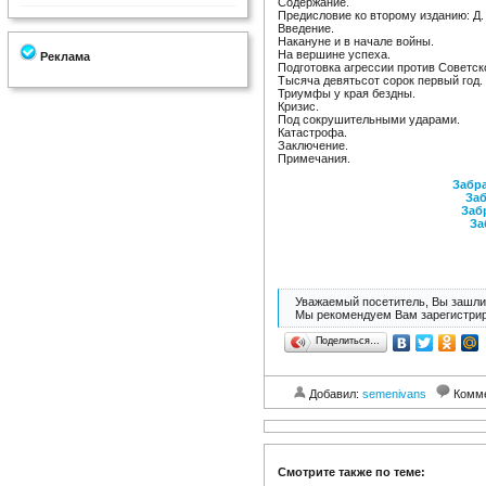
Содержание.
Предисловие ко второму изданию: Д.
Введение.
Накануне и в начале войны.
На вершине успеха.
Реклама
Подготовка агрессии против Советск
Тысяча девятьсот сорок первый год.
Триумфы у края бездны.
Кризис.
Под сокрушительными ударами.
Катастрофа.
Заключение.
Примечания.
Забра
Заб
Заб
За
Уважаемый посетитель, Вы зашли 
Мы рекомендуем Вам зарегистрир
Поделиться…
Добавил:
semenivans
Комм
Смотрите также по теме: