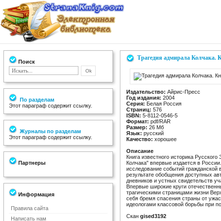
Трагедия адмирала Колчака. К
Поиск
Издательство:
Айрис-Пресс
Год издания:
2004
По разделам
Серия:
Белая Россия
Этот параграф содержит ссылку.
Страниц:
576
ISBN:
5-8112-0546-5
Формат:
pdf/RAR
Размер:
26 Мб
Журналы по разделам
Язык:
русский
Этот параграф содержит ссылку.
Качество:
хорошее
Описание
Книга известного историка Русского
Партнеры
Колчака" впервые издается в России
исследование событий гражданской в
результате обобщения доступных ав
дневников и устных свидетельств уч
Впервые широкие круги отечественн
трагическими страницами жизни Верх
Информация
себя бремя спасения страны от ужа
идеологами классовой борьбы при п
Правила сайта
Скан
gised3192
Написать нам