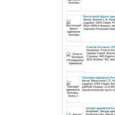
Восточный фронт адм
Автор: Волков С.В. Наз
издания: 2004 Серия: Р
9524-0959-8 Формат: pd
хорошее Описание Книг
Спасти Колчака! «
Название: Спасти Ко
Герман Серия: Военн
Страниц: 448 Издател
2011 Формат: fb2, epub
Трагедия адмирала Кол
Автор: Мельгунов С.П. Н
издания: 2004 Серия: Бе
pdf/RAR Размер: 21.6 Мб
Заключительная часть кни
Звезда адмирала Ко
Название: Звезда ад
Издательство: Нигде 