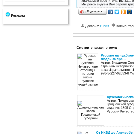
Уважаемый посетитель, Вы зашли 
Мы рекомендуем Вам зарегистрир
Поделиться…
Реклама
Добавил:
zub83
Комментар
Смотрите также по теме:
Русские на чужбине
людей за пре ...
Автор: Владимир Сол
страницы истории жи
века Издательство: Ц
978-5-227-02653-8 Фор
Археологическа
Автор: Покровски
Гродненской губе
издания: 1895 Стр
Русский Качеств
...
От НКВД до Аненэрбе,