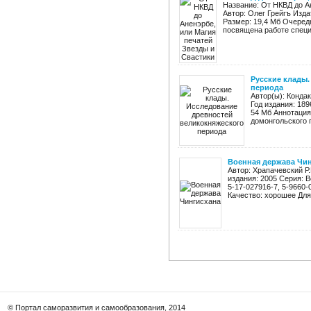
Название: От НКВД до А
Автор: Олег Грейгъ Изда
Размер: 19,4 Мб Очеред
посвящена работе специа
Русские клады
периода
Автор(ы): Кондак
Год издания: 18
54 Мб Aннотация
домонгольского п
Военная держава Чи
Автор: Храпачевский Р
издания: 2005 Серия: 
5-17-027916-7, 5-9660-
Качество: хорошее Для 
© Портал саморазвития и самообразования, 2014