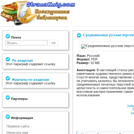
Средневековые русские перстн
Поиск
Язык:
Русский
Формат:
PDF
По разделам
Размер:
10 МБ
Этот параграф содержит ссылку.
Aннотация:
В настоящей статье рас
памятников художественного ремесла
Спустя многие века, представление 
Журналы по разделам
не учитывать казалось бы незначит
Этот параграф содержит ссылку.
средневековых печатных перстней к
целостность и самостоятельное прик
массовым распространением самих 
использования.
Партнеры
Забр
З
За
Информация
Правила сайта
Написать нам