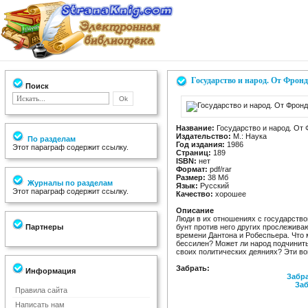
Государство и народ. От Фрон
Поиск
Название:
Государство и народ. От
Издательство:
М.: Наука
По разделам
Год издания:
1986
Этот параграф содержит ссылку.
Страниц:
189
ISBN:
нет
Формат:
pdf/rar
Размер:
38 Мб
Журналы по разделам
Язык:
Русский
Этот параграф содержит ссылку.
Качество:
хорошее
Описание
Люди в их отношениях с государство
Партнеры
бунт против него других прослежива
времени Дантона и Робеспьера. Что
бессилен? Может ли народ подчинить
своих политических деяниях? Эти в
Забрать:
Информация
Забра
Заб
Правила сайта
Написать нам