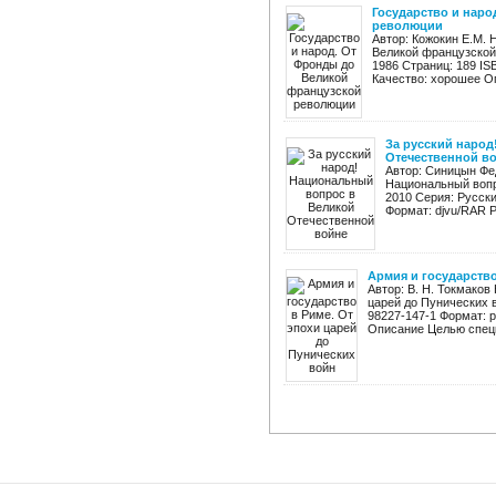
Государство и нар
революции
Автор: Кожокин Е.М. 
Великой французской 
1986 Страниц: 189 IS
Качество: хорошее Оп
За русский наро
Отечественной в
Автор: Синицын Фе
Национальный вопр
2010 Серия: Русски
Формат: djvu/RAR Р
Армия и государство
Автор: В. Н. Токмаков
царей до Пунических в
98227-147-1 Формат: p
Описание Целью спецк