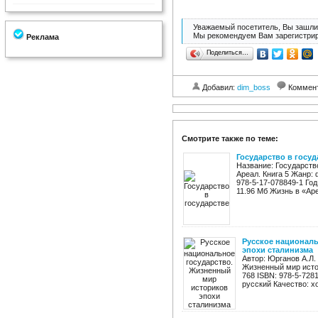
Уважаемый посетитель, Вы зашли 
Мы рекомендуем Вам зарегистрир
Реклама
Поделиться…
Добавил:
dim_boss
Коммен
Смотрите также по теме:
Государство в госуд
Название: Государств
Ареал. Книга 5 Жанр:
978-5-17-078849-1 Год:
11.96 Мб Жизнь в «Аре
Русское националь
эпохи сталинизма
Автор: Юрганов А.Л.
Жизненный мир истор
768 ISBN: 978-5-728
русский Качество: х