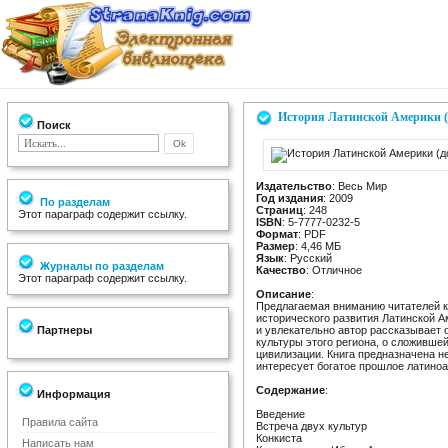
История Латинской Америки (
Поиск
Издательство
: Весь Мир
Год издания
: 2009
По разделам
Страниц
: 248
Этот параграф содержит ссылку.
ISBN
: 5-7777-0232-5
Формат
: PDF
Размер
: 4,46 МБ
Язык
: Русский
Журналы по разделам
Качество
: Отличное
Этот параграф содержит ссылку.
Описание
:
Предлагаемая вниманию читателей к
исторического развития Латинской А
Партнеры
и увлекательно автор рассказывает 
культуры этого региона, о сложивше
цивилизации. Книга предназначена не
интересует богатое прошлое латиноа
Содержание
:
Информация
Введение
Правила сайта
Встреча двух культур
Конкиста
Написать нам