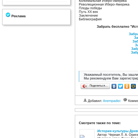
Колониальная Иберо-Америка
Революционная Иберо-Америка
Плоды победы
Путь XX век
Заключение
Реклама
Библиография
Забрать бесплатно "Ист
Забра
За
Заб
З
Заб
Заб
Уважаемый посетитель, Вы зашли 
Мы рекомендуем Вам зарегистрир
Поделиться…
Добавил:
Anempadist
Комме
Смотрите также по теме:
История культуры Древ
Автор: Черная Л. А. Ори