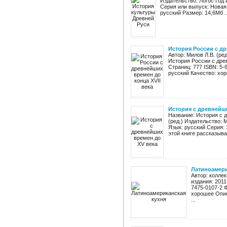
Издательство: Логос Год 
Серия или выпуск: Новая
русский Размер: 14,6Мб ..
История России с др
Автор: Милов Л.В. (ред
История России с древ
Страниц: 777 ISBN: 5-
русский Качество: хор
История с древнейш
Название: История с 
(ред.) Издательство: 
Язык: русский Серия:
этой книге рассказывае
Латиноамери
Автор: колле
издания: 2011
7475-0107-2 Ф
хорошее Опис
...