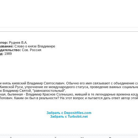
втор:
Руднев В.А.
азвание:
Слово о князе Владимире
здательство:
Сов. Россия
д:
1989
и князь киевский Владимир Святославич. Обычно его имя связывают с объединение с
 Киевской Руси, упрочнение ее международного статуса, проведение важных социальн
ак Владимир Святой, "равноапостольный".
ская, былинная - Владимир Красное Солнышко, живший в те легендарные времена когд
пович. Каким он был в реальности? На этот вопрос и пытается дать ответ автор этой 
Забрать с Depositfiles.com
Забрать с Turbobit.net