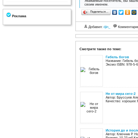
Уважаемый посетитель, Вы зашли
своим именем.
Поделиться…
Реклама
Добавил:
djin_
Комментари
Смотрите также по теме:
Гибель богов
Название: Гибель бо
Эксмо ISBN: 978-5-69
Не от мира сего-2
Автор: Бруссуев Але
Качество: хорошее Я
История до и посл
Автор: Ключник Р. Н
Размер: 10,23 мб Ка