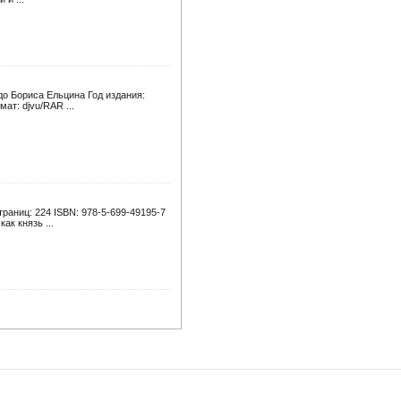
до Бориса Ельцина Год издания:
ат: djvu/RAR ...
траниц: 224 ISBN: 978-5-699-49195-7
ак князь ...