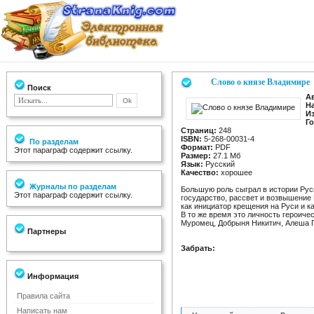
Слово о князе Владимире
Поиск
А
Н
И
Го
Страниц:
248
ISBN:
5-268-00031-4
По разделам
Формат:
PDF
Этот параграф содержит ссылку.
Размер:
27.1 Мб
Язык:
Русский
Качество:
хорошее
Журналы по разделам
Большую роль сыграл в истории Рус
Этот параграф содержит ссылку.
государство, рассвет и возвышение
как инициатор крещения на Руси и к
В то же время это личность героиче
Муромец, Добрыня Никитич, Алеша По
Партнеры
Забрать:
Информация
Правила сайта
Написать нам