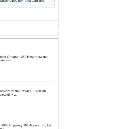
аться либо войти на сайт под
ория Страниц: 352 Издательство:
ческая ...
мат: rtf, fb2 Размер: 10,88 мб
еший, и ...
2008 Страниц: 292 Формат: rtf, fb2
и ...