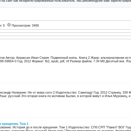
 на сайт как незарегистрированный пользователь. Мы рекомендуем Вам зарегистриров
и: 0
Просмотров: 3490
гов Автор: Апраксин Иван Серия: Подменный князь. Книга 2 Жанр: альтернативная ист
9-59854-0 Год: 2012 Формат: fb2, epub, pdf, rtf Размер файла: 7.34 Мб Десятый век. Язы
ксандр Название: Не от мира сего-2 Издательство: Самизадт Год: 2012 Страниц: 339 Фор
зык: русский Это вторая книга по мотивам Былин, в которой живут и Илья Муромец, и л
е крещения. Том 1
азвание: История до и после крещения. Том 1 Издательство: СПб СРП "Павел" ВОГ Год: 
чество: хорошее Язык: русский Автор книг "Лекции президентам по истории, философии 