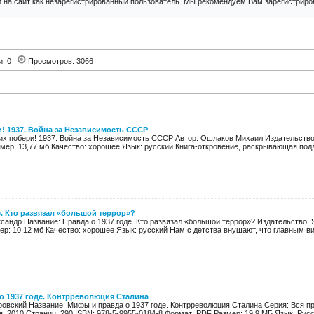
 на сайт как незарегистрированный пользователь. Мы рекомендуем Вам зарегистриров
и: 0
Просмотров: 3066
! 1937. Война за Независимость СССР
их побери! 1937. Война за Независимость СССР Автор: Ошлаков Михаил Издательство:
Размер: 13,77 мб Качество: хорошее Язык: русский Книга-откровение, раскрывающая под
е. Кто развязал «большой террор»?
сандр Название: Правда о 1937 годе. Кто развязал «большой террор»? Издательство: Я
змер: 10,12 мб Качество: хорошее Язык: русский Нам с детства внушают, что главным ви
о 1937 годе. Контрреволюция Сталина
ровский Название: Мифы и правда о 1937 годе. Контрреволюция Сталина Серия: Вся пр
: 2010 Страниц: 290 ISBN: 978-5-9955-0184-8 Формат: PDF Размер: 19,9 МБ Язык: Русск