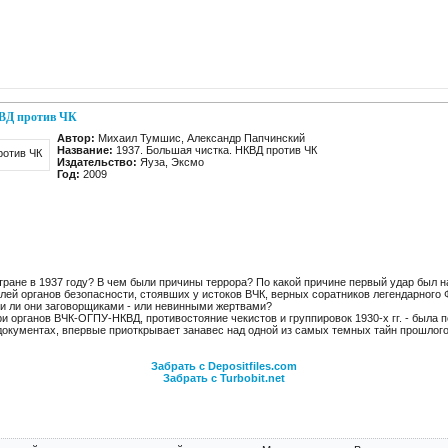
КВД против ЧК
Автор:
Михаил Тумшис, Александр Папчинский
Название:
1937. Большая чистка. НКВД против ЧК
Издательство:
Яуза, Эксмо
Год:
2009
тране в 1937 году? В чем были причины террора? По какой причине первый удар был 
лей органов безопасности, стоявших у истоков ВЧК, верных соратников легендарного 
и ли они заговорщиками - или невинными жертвами?
три органов ВЧК-ОГПУ-НКВД, противостояние чекистов и группировок 1930-х гг. - была
документах, впервые приоткрывает занавес над одной из самых темных тайн прошлого
Забрать с Depositfiles.com
Забрать с Turbobit.net