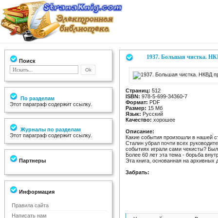
1937. Большая чистка. Н
Поиск
Страниц:
512
ISBN:
978-5-699-34360-7
По разделам
Формат:
PDF
Этот параграф содержит ссылку.
Размер:
15 Мб
Язык:
Русский
Качество:
хорошее
Журналы по разделам
Описание:
Этот параграф содержит ссылку.
Какие события произошли в нашей с
Сталин убрал почти всех руководите
событиях играли сами чекисты? Был
Более 60 лет эта тема - борьба вну
Партнеры
Эта книга, основанная на архивных 
Забрать:
Информация
Правила сайта
Написать нам