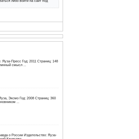
аться либо войти на сайт под
 Яуза-Пресс Год: 2011 Страниц: 148
линный смысл ...
уза, Эксмо Год: 2008 Страниц: 360
новником ...
авда о России Издательство: Яуза-
ий Качество: ...