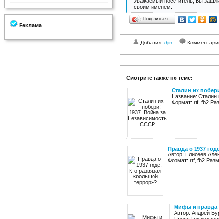
Уважаемый посетитель, Вы зашли
своим именем.
Поделиться…
Реклама
Добавил:
djin_
Комментари
Смотрите также по теме:
Сталин их побери
Название: Сталин 
Формат: rtf, fb2 
Правда о 1937 год
Автор: Елисеев Алек
Формат: rtf, fb2 Ра
Мифы и правда 
Автор: Андрей Бу
Пресс Год издания