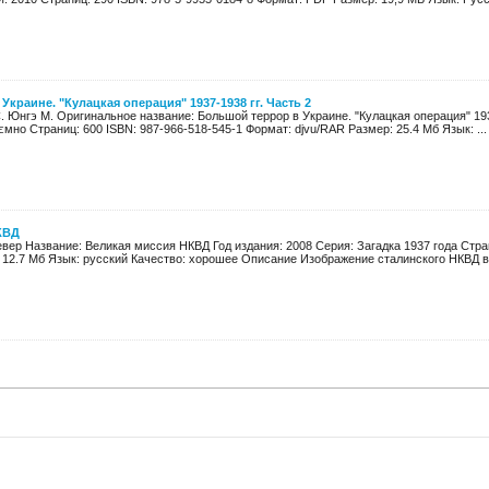
краине. "Кулацкая операция" 1937-1938 гг. Часть 2
С. Юнгэ М. Оригинальное название: Большой террор в Украине. "Кулацкая операция" 1937
ємно Страниц: 600 ISBN: 987-966-518-545-1 Формат: djvu/RAR Размер: 25.4 Мб Язык: ...
КВД
вер Название: Великая миссия НКВД Год издания: 2008 Серия: Загадка 1937 года Стран
 12.7 Мб Язык: русский Качество: хорошее Описание Изображение сталинского НКВД в 