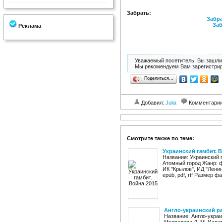
Забрать:
Забра
Заб
Реклама
Уважаемый посетитель, Вы зашли 
Мы рекомендуем Вам зарегистрир
Поделиться…
Добавил:
Julia
Комментари
Смотрите также по теме:
Украинский гамбит. В
Название: Украинский 
Атомный город Жанр: ф
ИК "Крылов", ИД "Ленин
epub, pdf, rtf Размер фай
Англо-украинский р
Название: Англо-украи