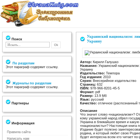
Украинский национализм: ликб
Поиск
Украину
Автор:
Кирилл Галушко
По разделам
Название:
Украинский национализм: 
Этот параграф содержит ссылку.
Украину
Издательство:
Темпора
Год издания:
2010
Серия:
Внесерийное издательство
Журналы по разделам
Страниц:
632
Этот параграф содержит ссылку.
ISBN:
978-966-8201-45-5
Формат:
pdf
Размер:
13.9 Мб
Язык:
русский
Партнеры
Качество:
отличное (распознанный т
Описание
Что значит слово «национализм»? От
кому украинский народ обрел госуда
Украина в ближайшее время и какую
Информация
«националисты»? Настоящая книга по
Издание будет полезно заинтересов
Правила сайта
родина, и который любит свою Родину
будет интересна всем кто читает по-
Написать нам