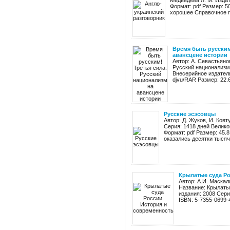
Медведева Л. М. Издат
Формат: pdf Размер: 5
хорошее Справочное по
Время быть русским
авансцене истории
Автор: А. Севастьяно
Русский национализм 
Внесерийное издатель
djvu/RAR Размер: 22.6
Русские эсэсовцы
Автор: Д. Жуков, И. Ков
Серия: 1418 дней Велико
Формат: pdf Размер: 45.
оказались десятки тысяч 
Крылатые суда Ро
Автор: А.И. Маскал
Название: Крылаты
издания: 2008 Сери
ISBN: 5-7355-0699-4