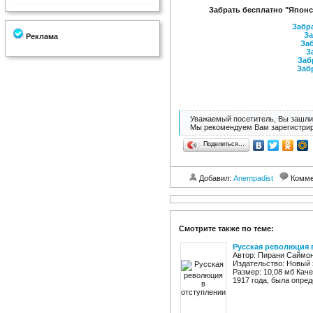
Забрать бесплатно "Японс
Забра
За
Реклама
Заб
З
Заб
Заб
Уважаемый посетитель, Вы зашли 
Мы рекомендуем Вам зарегистрир
Поделиться…
Добавил:
Anempadist
Комме
Смотрите также по теме:
Русская революция 
Автор: Пирани Саймон
Издательство: Новый 
Размер: 10,08 мб Кач
1917 года, была опре