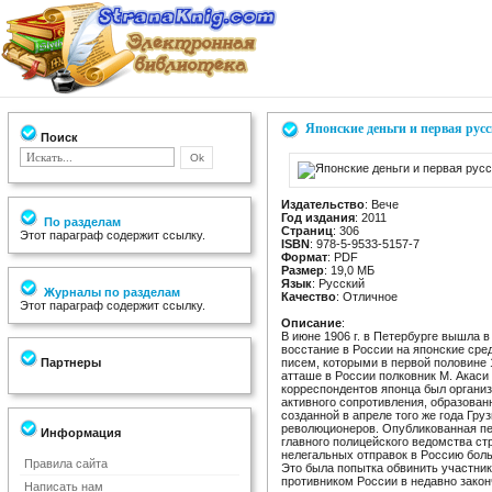
Японские деньги и первая рус
Поиск
Издательство
: Вече
Год издания
: 2011
По разделам
Страниц
: 306
Этот параграф содержит ссылку.
ISBN
: 978-5-9533-5157-7
Формат
: PDF
Размер
: 19,0 МБ
Язык
: Русский
Журналы по разделам
Качество
: Отличное
Этот параграф содержит ссылку.
Описание
:
В июне 1906 г. в Петербурге вышла 
восстание в России на японские сре
Партнеры
писем, которыми в первой половине
атташе в России полковник М. Акаси 
корреспондентов японца был органи
активного сопротивления, образованн
созданной в апреле того же года Гр
революционеров. Опубликованная пе
Информация
главного полицейского ведомства ст
нелегальных отправок в Россию бол
Правила сайта
Это была попытка обвинить участник
противником России в недавно закон
Написать нам