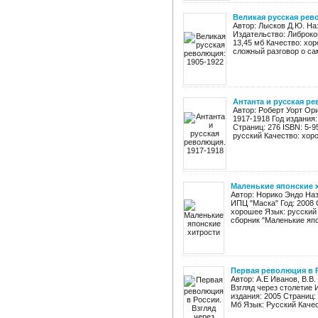
Великая русская рев
Автор: Лысков Д.Ю. На
Издательство: Либроком
13,45 мб Качество: хор
сложный разговор о са
Антанта и русская ре
Автор: Роберт Уорт Ор
1917-1918 Год издания
Страниц: 276 ISBN: 5-9
русский Качество: хор
Маленькие японские 
Автор: Норико Эндо На
ИПЦ "Маска" Год: 2008 
хорошее Язык: русски
сборник "Маленькие япон
Первая революция в Р
Автор: А.Е Иванов, В.В
Взгляд через столетие
издания: 2005 Страниц: 
Мб Язык: Русский Качес