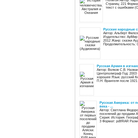
Полигон Автор: Карл
Страниц: 221 Формат
текст с ошибками (O
Русские народные с
Автор: Альберт Филоз
Издательство: АрМир 
2012 Жанр: сказки Ау
Продолжительность: 03
Русская Армия в изгнан
Автор: Волков С.В. Назва
Центрполиграф Год: 2003 
хорошее Язык: русский К
П.Н. Врангеля после 1921 г
Русская Америка: от 
века - ...
Автор: Светлана Федоро
поселений до продажи Ал
Серия: История. Геогра
3 Формат: pdf/RAR Разме