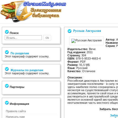
Русская Австралия
Поиск
Автор
: 
Названи
Серия
: 
Издательство
: Вече
Год издания
: 2011
По разделам
Страниц
: 304
Этот параграф содержит ссылку.
ISBN
: 978-5-9533-4663-4
Формат
: PDF
Размер
: 91,5 МБ
Язык
: Русский
Журналы по разделам
Качество
: Отличное
Этот параграф содержит ссылку.
Описание
:
Российская диаспора в Австралии вс
эмигрантским поселениям - в силу г
Партнеры
здесь наиболее полно сохранилась р
несмотря на существовавший статус 
ассимиляции, пронести свой язык и к
раствориться в австралийской среде
является основной идеей австралийс
неотъемлемая часть местного общес
Информация
Забрать бес
Правила сайта
Забра
Написать нам