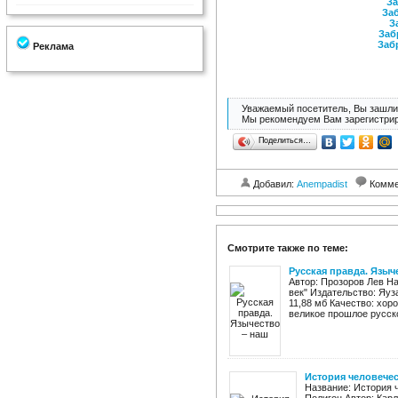
За
Заб
З
Заб
Заб
Реклама
Уважаемый посетитель, Вы зашли 
Мы рекомендуем Вам зарегистрир
Поделиться…
Добавил:
Anempadist
Комме
Смотрите также по теме:
Русская правда. Языч
Автор: Прозоров Лев На
век" Издательство: Яуза
11,88 мб Качество: хор
великое прошлое русског
История человечес
Название: История 