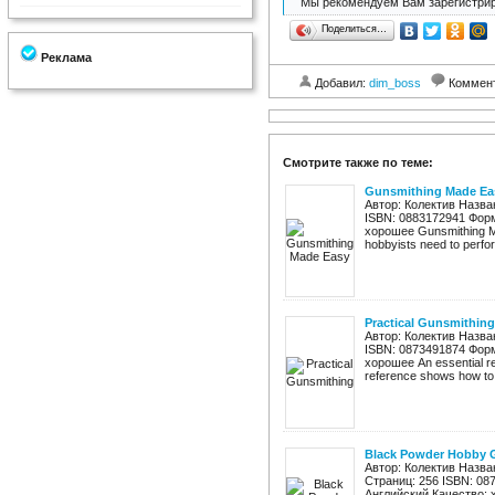
Мы рекомендуем Вам зарегистрир
Поделиться…
Реклама
Добавил:
dim_boss
Коммен
Смотрите также по теме:
Gunsmithing Made Ea
Автор: Колектив Назва
ISBN: 0883172941 Форм
хорошее Gunsmithing Ma
hobbyists need to perfo
Practical Gunsmithing
Автор: Колектив Назван
ISBN: 0873491874 Форм
хорошее An essential re
reference shows how to 
Black Powder Hobby 
Автор: Колектив Назван
Страниц: 256 ISBN: 08
Английский Качество: х