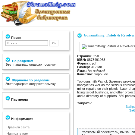
Gunsmithing: Pistols & Revolver
Поиск
Страниц:
350
ISBN:
0873491963
По разделам
Формат:
pdf
Этот параграф содержит ссылку.
Размер:
312 Мб
Язык:
Английский
Качество:
хорошее
Журналы по разделам
Top gunsmith Patrick Sweeney provides 
Этот параграф содержит ссылку.
hobbyist as well as the serious enthusia
minor repairs on their pistols. Later chap
fitting target bushings, and other projec
and a directory of suppliers. 850 photos
Партнеры
Забрать:
Забра
Заб
Информация
Правила сайта
Уважаемый посетитель, Вы зашли 
Написать нам