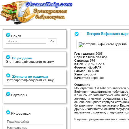
История Вифинского царс
Поиск
Год издания:
2005
Серия:
Studia classica
По разделам
Страниц:
576
Этот параграф содержит ссылку.
ISBN:
5-93762-022-4
Формат:
djvu/RAR
Размер:
15.6 Мб
Язык:
русский
Журналы по разделам
Качество:
хорошее
Этот параграф содержит ссылку.
Описание
Монография О.Л.Габелко является 
Вифиния - сравнительно небольшое г
Партнеры
и экономике эллинистического мира,
эллинистического государства, в ко
основе обширного корпуса источнико
богатая политическая история Вифи
другими эллинистическими государс
населения с греками, специфика по
Информация
Издание предназначено как специал
Правила сайта
Написать нам