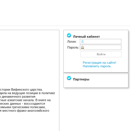
Личный кабинет
Логин:
Пароль:
Регистрация на сайте!
Напомнить пароль
Партнеры
стории Вифинского царства.
дила на ведущие позиции в политике
р динамичного развития
ные азиатские начала. В книге на
ческих данных - воссоздаются
исимыми греческими полисами,
я местного фрако-анатолийского