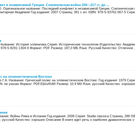
т в независимой Греции. Союзническая война 220—217 гг. до ...
Ю. Оригинальное название: Последний конфликт в независимой Греции. Союзническая во
итарная Академия Год издания: 2007 Страниц: 381 с ил. ISBN: 978-5-93762-067-5 Серия 
а
 Название: История эллинизма Серия: Исторические технологии Издательство: Академи
 978-5-8291-1304-9 Формат: PDF Размер: 187,0 МБ Язык: Русский Качество: Отличное .
с на эллинистическом Востоке
о Г.А. Название: Греческий полис на эллинистическом Востоке. Год издания: 1979 Сер
BN: не указан Формат: PDF/DjVu/RAR Размер: 10.9 Мб Язык: русский Качество: хорошее
ании
вание: Войны Рима в Испании Год издания: 2008 Серия: Studia classica Страниц: 288 IS
: русский Качество: хорошее Описание В книге идет речь о наиболее драматических ст