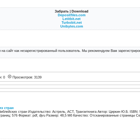
Забрать | Download
Depositfiles.com
Letitbit.net
Turbobit.net
Unibytes.com
 на сайт как незарегистрированный пользователь. Мы рекомендуем Вам зарегистриров
и: 0
Просмотров: 3139
их стран
иблейских стран Издательство: Астрель, АСТ, Транзиткнига Автор: Циркин Ю.Б. ISBN: 
раниц: 576 Формат: pdf, djvu Размер: 48,5 Мб Качество: Отсканированные страницы Сер