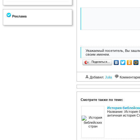
Реклама
Уважаемый посетитель, Вы зашли
своим именем.
Поделиться…
Добавил:
Julia
Комментари
Смотрите также по теме:
История библейск
Название: История б
античная история Ст