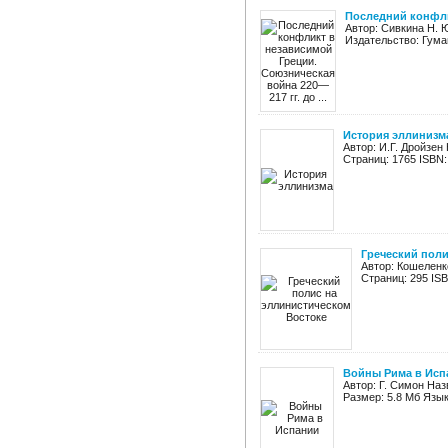
Последний конфлик
Автор: Сивкина Н. 
Издательство: Гуман
История эллинизм
Автор: И.Г. Дройзен
Страниц: 1765 ISBN:
Греческий поли
Автор: Кошеленк
Страниц: 295 IS
Войны Рима в Исп
Автор: Г. Симон Наз
Размер: 5.8 Мб Язык