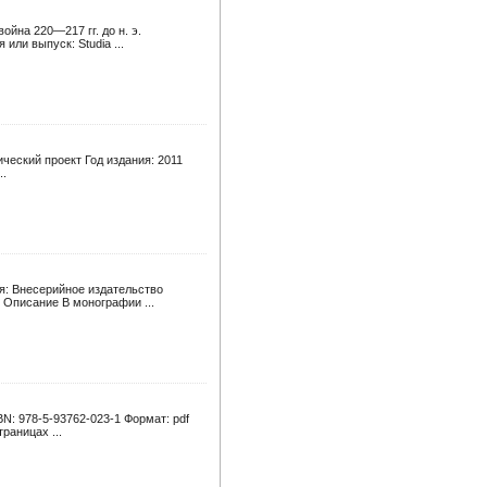
йна 220—217 гг. до н. э.
или выпуск: Studia ...
ческий проект Год издания: 2011
..
ия: Внесерийное издательство
 Описание В монографии ...
BN: 978-5-93762-023-1 Формат: pdf
раницах ...