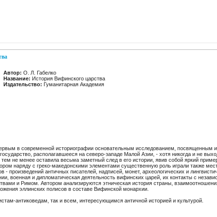
тва
Автор:
О. Л. Габелко
Название:
История Вифинского царства
Издательство:
Гуманитарная Академия
первым в современной историографии основательным исследованием, посвященным и
осударство, располагавшееся на северо-западе Малой Азии, - хотя никогда и не выхо
 тем не менее оставила весьма заметный след в его истории, явив собой яркий приме
тором наряду с греко-македонскими элементами существенную роль играли также мест
в - произведений античных писателей, надписей, монет, археологических и лингвисти
нии, военная и дипломатическая деятельность вифинских царей, их контакты с незав
твами и Римом. Автором анализируются этническая история страны, взаимоотношени
ложения эллинских полисов в составе Вифинской монархии.
истам-антиковедам, так и всем, интересующимся античной историей и культурой.