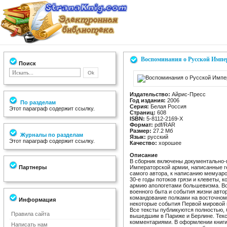
Воспоминания о Русской Импе
Поиск
Издательство:
Айрис-Пресс
Год издания:
2006
По разделам
Серия:
Белая Россия
Этот параграф содержит ссылку.
Страниц:
608
ISBN:
5-8112-2169-X
Формат:
pdf/RAR
Размер:
27.2 Мб
Журналы по разделам
Язык:
русский
Этот параграф содержит ссылку.
Качество:
хорошее
Описание
В сборник включены документально-
Партнеры
Императорской армии, написанные г
самого автора, к написанию мемуаро
30-е годы потоков грязи и клеветы,
армию апологетами большевизма. Во
военного быта и события жизни автор
командование полками на восточном
Информация
некоторые события Первой мировой 
Все тексты публикуются полностью,
Правила сайта
вышедшим в Париже и Берлине. Тек
комментариями. В оформлении книги
Написать нам