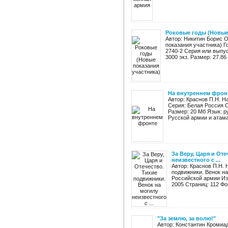
Роковые годы (Новые 
Автор: Никитин Борис 
показания участника) Го
2740-2 Серия или выпус
3000 экз. Размер: 27.86 
На внутреннем фрон
Автор: Краснов П.Н. Н
Серия: Белая Россия С
Размер: 20 Мб Язык: 
Русской армии и атама
За Веру, Царя и От
неизвестного с ...
Автор: Краснов П.Н. 
подвижники. Венок н
Российской армии Из
2005 Страниц: 112 Фор
"За землю, за волю!"
Автор: Константин Кромиад