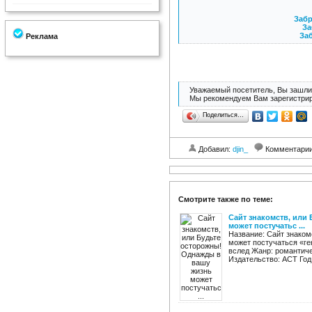
Забр
За
Заб
Реклама
Уважаемый посетитель, Вы зашли 
Мы рекомендуем Вам зарегистрир
Поделиться…
Добавил:
djin_
Комментари
Смотрите также по теме:
Сайт знакомств, или
может постучатьс ...
Название: Сайт знаком
может постучаться «ге
вслед Жанр: романтич
Издательство: АСТ Год: