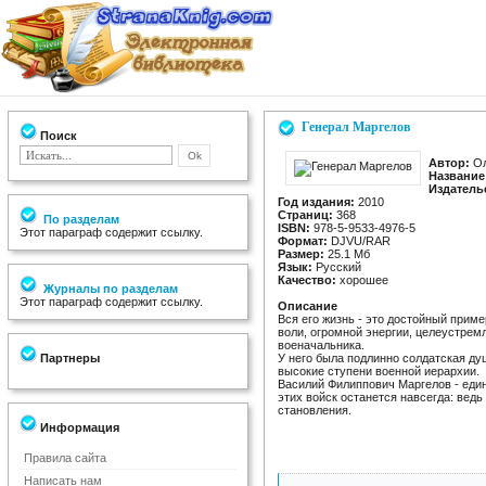
Генерал Маргелов
Поиск
Автор:
Ол
Название
Издатель
Год издания:
2010
Страниц:
368
По разделам
ISBN:
978-5-9533-4976-5
Этот параграф содержит ссылку.
Формат:
DJVU/RAR
Размер:
25.1 Мб
Язык:
Русский
Качество:
хорошее
Журналы по разделам
Этот параграф содержит ссылку.
Описание
Вся его жизнь - это достойный прим
воли, огромной энергии, целеустрем
военачальника.
Партнеры
У него была подлинно солдатская ду
высокие ступени военной иерархии.
Василий Филиппович Маргелов - еди
этих войск останется навсегда: ведь
становления.
Информация
Правила сайта
Написать нам