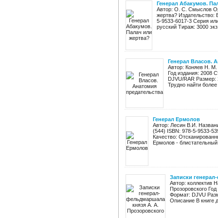
Генерал Абакумов. Па
Автор: О. С. Смыслов О
жертва? Издательство: В
5-9533-6017-3 Серия ил
русский Тираж: 3000 экз. 
Генерал Власов. 
Автор: Коняев Н. М
Год издания: 2008 С
DJVU/RAR Размер: 
Трудно найти более
Генерал Ермолов
Автор: Лесин В.И. Назван
(544) ISBN: 978-5-9533-5
Качество: Отсканированн
Ермолов - блистательный 
Записки генерал-
Автор: коллектив 
Прозоровского Год 
Формат: DJVU Разм
Описание В книге д