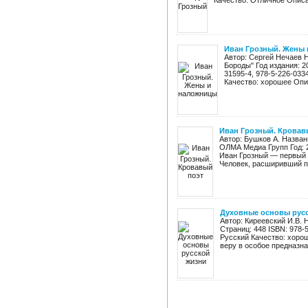
Качество: Отличное Описан
Иван Грозный. Жены
Автор: Сергей Нечаев 
Бороды" Год издания: 2
31595-4, 978-5-226-033
Качество: хорошее Опис
Иван Грозный. Кровав
Автор: Бушков А. Назван
ОЛМА Медиа Групп Год: 
Иван Грозный — первый 
Человек, расширивший пр
Духовные основы рус
Автор: Киреевский И.В. 
Страниц: 448 ISBN: 978-
Русский Качество: хоро
веру в особое предназнач