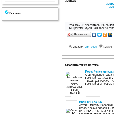
Забрать:
Забра
Заб
Реклама
Уважаемый посетитель, Вы зашли 
Мы рекомендуем Вам зарегистрир
Поделиться…
Добавил:
dim_boss
Коммен
Смотрите также по теме:
Российские князья,
Оригинальное названи
Грозный Год издания: 
Тираж: 115 000 экз. 
Грозный был первым в
Иван IV Грозный
Автор: Дмитрий Володихин
исторические персоны Изд
ил. ISBN: 978-5-9533-4484