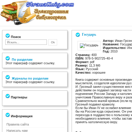
Государь
Поиск
Автор:
Иван Гроз
Название:
Госуда
Издательство:
Инс
Год:
2010
Страниц:
400
ISBN:
978-5-902725-40-4
По разделам
Формат:
pdf
Этот параграф содержит ссылку.
Размер:
11,3 Мб
Язык:
Русский
Качество:
хорошее
Журналы по разделам
Книга содержит основные произведени
Этот параграф содержит ссылку.
мыслителя, создателя идеологии рус
И. Грозный занял существенное мес
действиям он подавил заговор части
подчинение России Западу и католич
Партнеры
уничтожив Православную веру и разв
Сравнительно малой кровью (если п
Грозный подавил крамолу.
Если бы Иван IV не ослабил влияние
бы на России куда серьезнее. Он ун
перехода в подданство к польскому к
Информация
необходимого влияния, чтобы застав
принять католическую веру.
Правила сайта
Написать нам