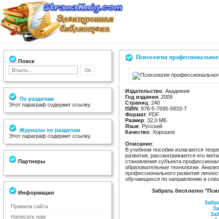
Психология профессиональног
Поиск
Издательство
: Академия
Год издания
: 2009
По разделам
Страниц
: 240
Этот параграф содержит ссылку.
ISBN
: 978-5-7695-5833-7
Формат
: PDF
Размер
: 32,0 МБ
Язык
: Русский
Журналы по разделам
Качество
: Хорошее
Этот параграф содержит ссылку.
Описание
:
В учебном пособии излагаются теор
развития, рассматриваются его мета
Партнеры
становления субъекта профессиона
образовательные технологии. Анали
профессионального развития личнос
обучающихся по направлению и спец
Забрать бесплатно "Пси
Информация
Забра
Правила сайта
За
Заб
Написать нам