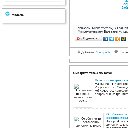
З
Заб
Заб
Реклама
Уважаемый посетитель, Вы зашли 
Мы рекомендуем Вам зарегистрир
Поделиться…
Добавил:
Anempadist
Комме
Смотрите также по теме:
Психология тренинг
Название: Психология
Издательство: Самизда
мб Качество: хорошее
современных тренинго
Особенности
профессионал
Автор: Ишков 
дополнительно