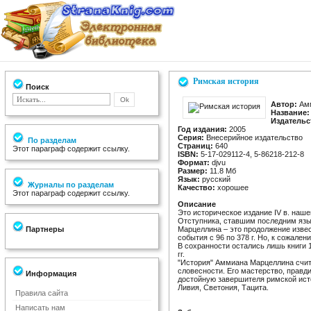
Римская история
Поиск
Автор:
Амм
Название:
Издательс
Год издания:
2005
Серия:
Внесерийное издательство
По разделам
Страниц:
640
Этот параграф содержит ссылку.
ISBN:
5-17-029112-4, 5-86218-212-8
Формат:
djvu
Размер:
11.8 Мб
Язык:
русский
Журналы по разделам
Качество:
хорошее
Этот параграф содержит ссылку.
Описание
Это историческое издание IV в. на
Отступника, ставшим последним язы
Партнеры
Марцеллина – это продолжение извес
события с 96 по 378 г. Но, к сожале
В сохранности остались лишь книги 
гг.
"История" Аммиана Марцеллина счит
словесности. Его мастерство, правд
Информация
достойную завершителя римской ист
Ливия, Светония, Тацита.
Правила сайта
Написать нам