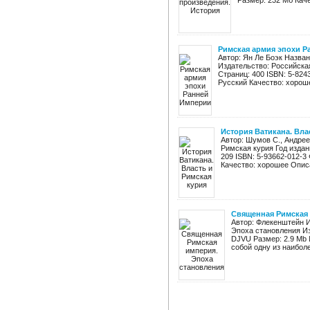
Размер: 232 Мб Каче
Римская армия эпохи Р
Автор: Ян Ле Боэк Назва
Издательство: Российска
Страниц: 400 ISBN: 5-824
Русский Качество: хороше
История Ватикана. Вла
Автор: Шумов С., Андреев
Римская курия Год издан
209 ISBN: 5-93662-012-3
Качество: хорошее Описа
Священная Римская 
Автор: Флекенштейн И
Эпоха становления Из
DJVU Размер: 2.9 Mb
собой одну из наибол