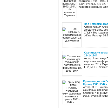
партизаны, 1941-1944. 
ISBN: 978-966-410-026-
Качество: хорошее Опис
Под немцами. Вос
Автор: Кирилл Але
свидетельства, до
СПбГУ Год издания:
pdf/rar Размер: 14,
Сталинские комм
1941–1944
Автор: Александр 
партизанские фор
издания: 2012 Стра
FB2, MOBI Размер: 
Крым под пятой Г
Крыму 1941-1944 г .
Автор: О. В. Роман
оккупационная полит
Страниц: 448 ISBN:
Язык: русский Каче