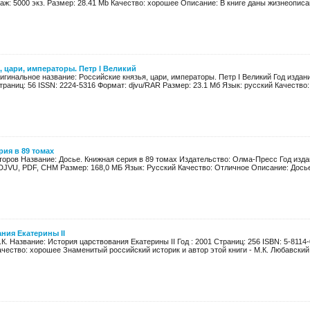
аж: 5000 экз. Размер: 28.41 Mb Качество: хорошее Описание: В книге даны жизнеописан
, цари, императоры. Петр I Великий
игинальное название: Российские князья, цари, императоры. Петр I Великий Год издан
раниц: 56 ISSN: 2224-5316 Формат: djvu/RAR Размер: 23.1 Мб Язык: русский Качество: 
рия в 89 томах
торов Название: Досье. Книжная серия в 89 томах Издательство: Олма-Пресс Год издан
DJVU, PDF, CHM Размер: 168,0 МБ Язык: Русский Качество: Отличное Описание: Досье -
ния Екатерины II
К. Название: История царствования Екатерины II Год : 2001 Страниц: 256 ISBN: 5-8114
чество: хорошее Знаменитый российский историк и автор этой книги - М.К. Любавский, 