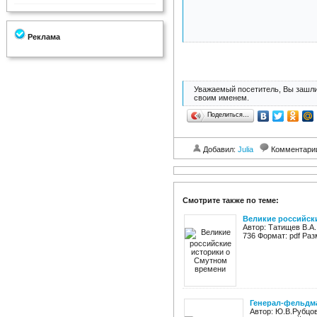
Реклама
Уважаемый посетитель, Вы зашли
своим именем.
Поделиться…
Добавил:
Julia
Комментари
Смотрите также по теме:
Великие российск
Автор: Татищев В.А.
736 Формат: pdf Раз
Генерал-фельдм
Автор: Ю.В.Рубцов