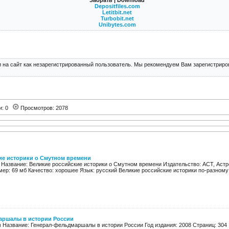
Забрать | Download
Depositfiles.com
Letitbit.net
Turbobit.net
Unibytes.com
 на сайт как незарегистрированный пользователь. Мы рекомендуем Вам зарегистриров
и: 0
Просмотров: 2078
ие историки о Смутном времени
 Название: Великие российские историки о Смутном времени Издательство: АСТ, Астре
мер: 69 мб Качество: хорошее Язык: русский Великие российские историки по-разному 
аршалы в истории России
 Название: Генерал-фельдмаршалы в истории России Год издания: 2008 Страниц: 304 I