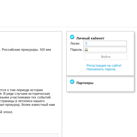
Личный кабинет
Логин:
 Российские прокуроры. XIX век
Пароль:
Регистрация на сайте!
Напомнить пароль
Партнеры
ется о том периоде истории
я. В ряде случаев историческая
венными участниками тех событий.
 страницы в летописи нашего
рал прокурор, более известный нам
ой эпохе.