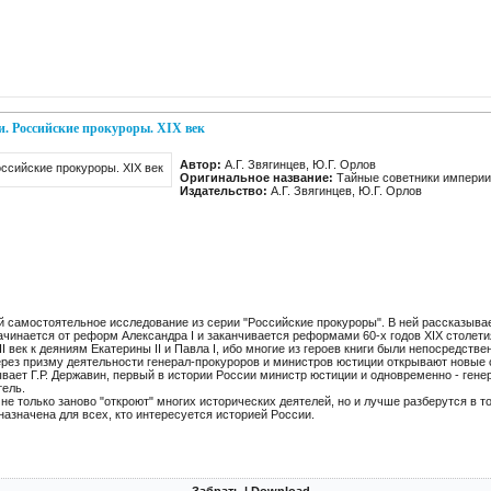
. Российские прокуроры. XIX век
Автор:
А.Г. Звягинцев, Ю.Г. Орлов
Оригинальное название:
Тайные советники империи.
Издательство:
А.Г. Звягинцев, Ю.Г. Орлов
й самостоятельное исследование из серии "Российские прокуроры". В ней рассказыва
ачинается от реформ Александра I и заканчивается реформами 60-х годов XIX столети
I век к деяниям Екатерины II и Павла I, ибо многие из героев книги были непосредст
через призму деятельности генерал-прокуроров и министров юстиции открывают новые
вает Г.Р. Державин, первый в истории России министр юстиции и одновременно - гене
тель.
 не только заново "откроют" многих исторических деятелей, но и лучше разберутся в т
назначена для всех, кто интересуется историей России.