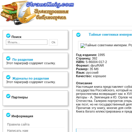
Тайные советники империи
Поиск
Год издания:
1995
Страниц:
392
По разделам
ISBN:
5-86004-017-2
Этот параграф содержит ссылку.
Формат:
djvu/RAR
Размер:
35 Мб
Язык:
русский
Качество:
хорошее
Журналы по разделам
Этот параграф содержит ссылку.
Описание
Настоящая книга представляет собо
государства Российского, который н
ретроспектива возвращает нас в XVII
Партнеры
Авторы - А. Звягинцев и Ю. Орлов 
Отечества. Галерею портретов откры
как поэт, но не государственный дея
Прочитав эту книгу, многие для себя
Книга богато иллюстрирована и пред
Информация
Правила сайта
Написать нам