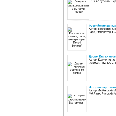
Язык: русский Тир
Российские князья
Автор: коллектив Ор
цари, императоры Ст
Досье. Книжная се
Автор: Коллектив ав
Формат: FB2, DOC, 
История царствова
Автор: Любавский М.
Мб Язык: Русский Ка