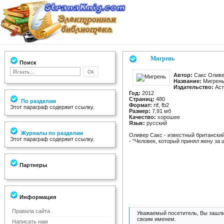
Мигрень
Поиск
Автор:
Сакс Олив
Название:
Мигрен
Издательство:
Аст
Год:
2012
Страниц:
480
По разделам
Формат:
rtf, fb2
Этот параграф содержит ссылку.
Размер:
7,91 мб
Качество:
хорошее
Язык:
русский
Журналы по разделам
Оливер Сакс - известный британский
Этот параграф содержит ссылку.
- "Человек, который принял жену за
Партнеры
Информация
Правила сайта
Уважаемый посетитель, Вы зашли
своим именем.
Написать нам