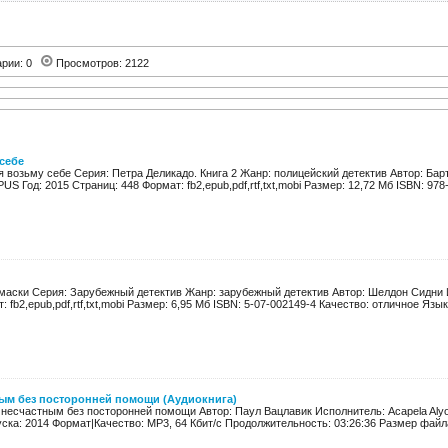
арии: 0
Просмотров: 2122
 себе
я возьму себе Серия: Петра Деликадо. Книга 2 Жанр: полицейский детектив Автор: Ба
 Год: 2015 Страниц: 448 Формат: fb2,epub,pdf,rtf,txt,mobi Размер: 12,72 Мб ISBN: 978-
 маски Серия: Зарубежный детектив Жанр: зарубежный детектив Автор: Шелдон Сидни 
 fb2,epub,pdf,rtf,txt,mobi Размер: 6,95 Мб ISBN: 5-07-002149-4 Качество: отличное Язык:
ным без посторонней помощи (Аудиокнига)
ь несчастным без посторонней помощи Автор: Паул Вацлавик Исполнитель: Acapela Aly
ска: 2014 Формат|Качество: MP3, 64 Кбит/с Продолжительность: 03:26:36 Размер файла: