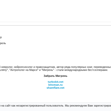
ер
ь
рель
 невролог, нейропсихолог и правозащитник, автор ряда популярных книг, переведенных
 шляпу", "Антрополог на Марсе" и "Мигрень" - стали международными бестселлерами.
Забрать Мигрень
turbobit.net
bitoman.ru
shareflare.net
 на сайт как незарегистрированный пользователь. Мы рекомендуем Вам зарегистриров