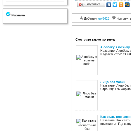
Поделиться…
Реклама
Добавил:
gol8425
Коммент
Смотрите также по теме:
А собаку я возьму
Название: А собаку 
Издательство: CORPUS
Лицо без маски
Название: Лицо без
Страниц: 176 Формат:
Как стать несчаст
Название: Как стат
психология Год выпу