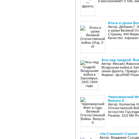
и рассказывает о том, как,
Итоги и уроки Ве
Автор: Деборин Г. 
и уроки Великой От
Страниц: 444 Форма
Качество: хорошее
Асы над тундрой. Воз
Автор: Михаил Жирохов
Воздушная война в Запо
линии фронта. Правда о
Формат: djvu/RAR Разме
Черноморский Фл
Выпуск 6
Автор: Коллектив 
Отечественной Вой
исскуство Год издан
Размер: 10,6 Мб Яз
«За Сталина!» Страте
Автор: Владимир Суходе