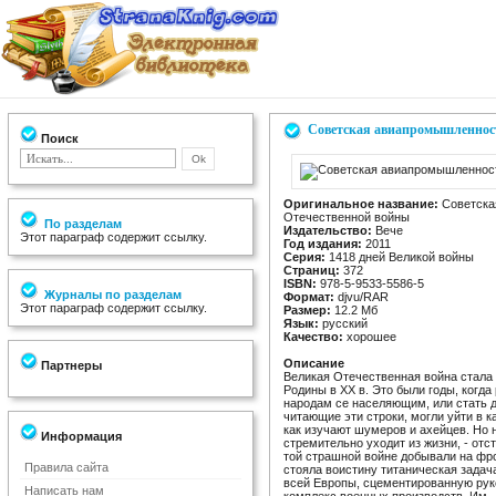
Советская авиапромышленност
Поиск
Оригинальное название:
Советска
Отечественной войны
По разделам
Издательство:
Вече
Этот параграф содержит ссылку.
Год издания:
2011
Серия:
1418 дней Великой войны
Страниц:
372
ISBN:
978-5-9533-5586-5
Журналы по разделам
Формат:
djvu/RAR
Этот параграф содержит ссылку.
Размер:
12.2 Мб
Язык:
русский
Качество:
хорошее
Описание
Партнеры
Великая Отечественная война стала
Родины в XX в. Это были годы, когда
народам се населяющим, или стать д
читающие эти строки, могли уйти в к
как изучают шумеров и ахейцев. Но 
Информация
стремительно уходит из жизни, - отс
той страшной войне добывали на фро
Правила сайта
стояла воистину титаническая задач
всей Европы, сцементированную рук
Написать нам