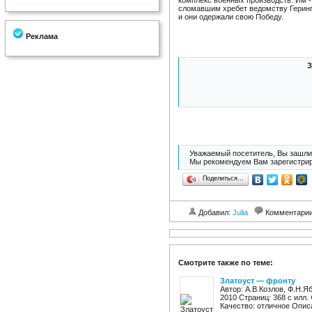
комплекс военных производств. Им -
сломавшим хребет ведомству Геринга
и они одержали свою Победу.
Реклама
З
Уважаемый посетитель, Вы зашли 
Мы рекомендуем Вам зарегистрир
Поделиться…
Добавил:
Julia
Комментари
Смотрите также по теме:
Златоуст — фронту
Автор: А.В.Козлов, Ф.Н.Я
2010 Страниц: 368 c илл.
Качество: отличное Опис